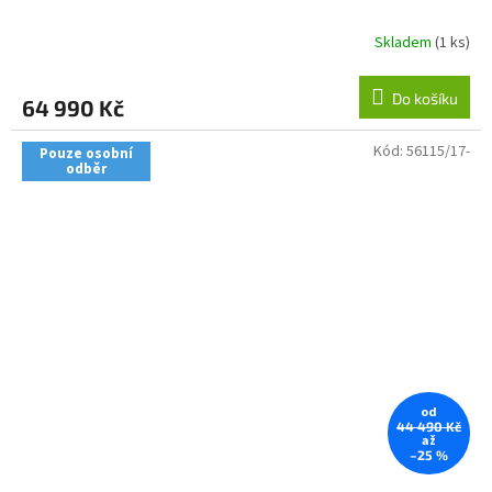
Skladem
(1 ks)
Do košíku
64 990 Kč
Kód:
56115/17-
Pouze osobní
odběr
od
44 490 Kč
až
–25 %