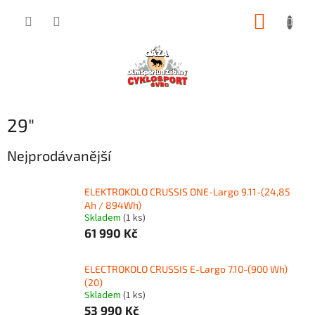
Přejít
NÁKUP
na
obsah
KOŠÍK
29"
Nejprodávanější
ELEKTROKOLO CRUSSIS ONE-Largo 9.11-(24,85
Ah / 894Wh)
Skladem
(1 ks)
61 990 Kč
ELECTROKOLO CRUSSIS E-Largo 7.10-(900 Wh)
(20)
Skladem
(1 ks)
53 990 Kč