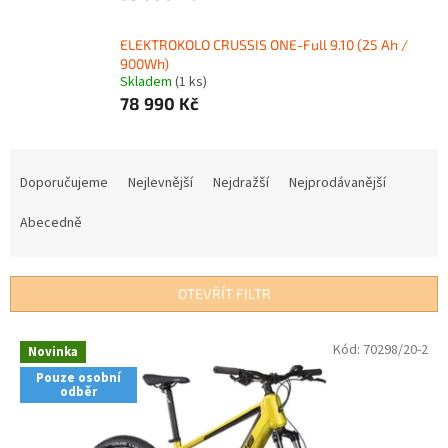
ELEKTROKOLO CRUSSIS ONE-Full 9.10 (25 Ah /
900Wh)
Skladem
(1 ks)
78 990 Kč
Ř
a
Doporučujeme
Nejlevnější
Nejdražší
Nejprodávanější
z
e
Abecedně
n
í
p
OTEVŘÍT FILTR
r
o
V
Kód:
70298/20-2
Novinka
d
ý
u
Pouze osobní
p
odběr
k
i
t
s
ů