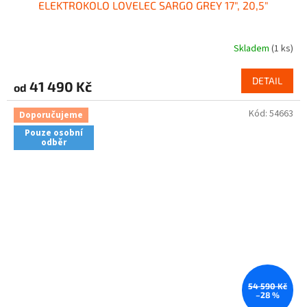
ELEKTROKOLO LOVELEC SARGO GREY 17", 20,5"
Skladem
(1 ks)
DETAIL
41 490 Kč
od
Kód:
54663
Doporučujeme
Pouze osobní
odběr
54 590 Kč
–28 %