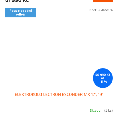
Kód:
56466/19-
Pouze osobní
odběr
50 990 Kč
až
–11 %
ELEKTROKOLO LECTRON ESCONDER MX 17", 19"
Skladem
(1 ks)