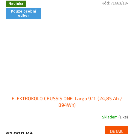
Kód:
71663/18-
Novinka
Pouze osobní
odběr
ELEKTROKOLO CRUSSIS ONE-Largo 9.11-(24,85 Ah /
894Wh)
Skladem
(1 ks)
DETAIL
61 990 Kč