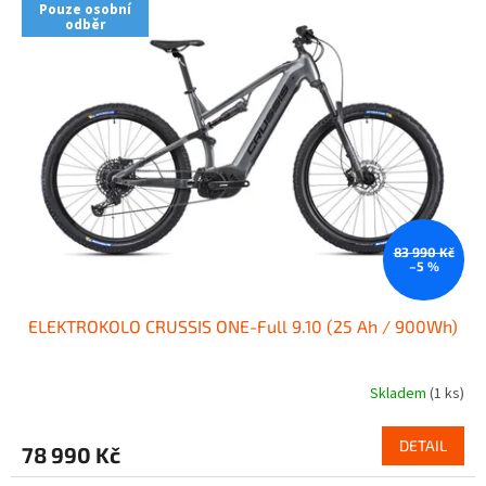
Pouze osobní
odběr
83 990 Kč
–5 %
ELEKTROKOLO CRUSSIS ONE-Full 9.10 (25 Ah / 900Wh)
Skladem
(1 ks)
DETAIL
78 990 Kč