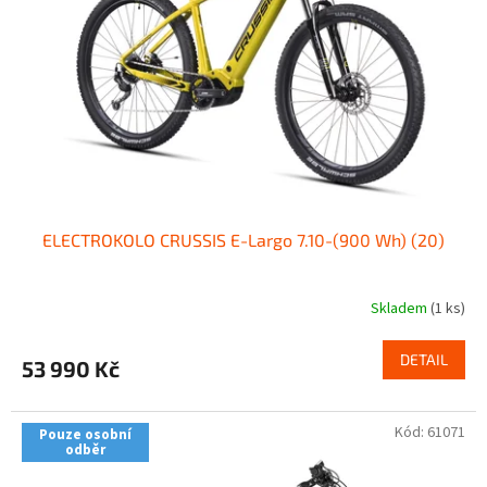
p
r
o
d
u
k
t
ů
ELECTROKOLO CRUSSIS E-Largo 7.10-(900 Wh) (20)
Skladem
(1 ks)
DETAIL
53 990 Kč
Kód:
61071
Pouze osobní
odběr