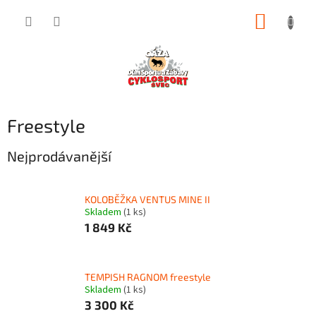
Přejít
NÁKUP
na
obsah
KOŠÍK
Freestyle
Nejprodávanější
KOLOBĚŽKA VENTUS MINE II
Skladem
(1 ks)
1 849 Kč
TEMPISH RAGNOM freestyle
Skladem
(1 ks)
3 300 Kč