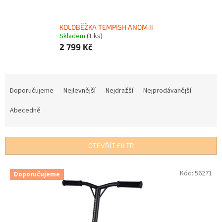
KOLOBĚŽKA TEMPISH ANOM II
Skladem
(1 ks)
2 799 Kč
Ř
a
Doporučujeme
Nejlevnější
Nejdražší
Nejprodávanější
z
e
Abecedně
n
í
p
OTEVŘÍT FILTR
r
o
V
Kód:
56271
Doporučujeme
d
ý
u
p
k
i
t
s
ů