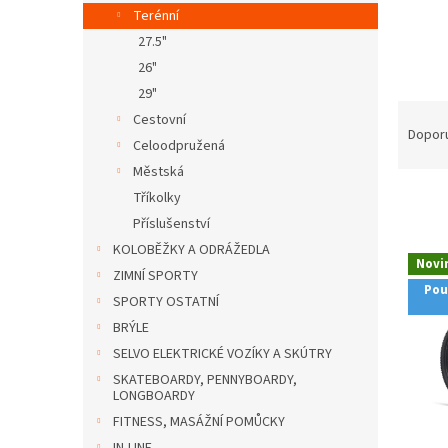
n
Terénní
e
27.5"
l
26"
29"
Ř
Cestovní
a
Dopor
Celoodpružená
z
Městská
e
n
Tříkolky
í
Příslušenství
p
KOLOBĚŽKY A ODRÁŽEDLA
V
r
Novi
ý
ZIMNÍ SPORTY
o
Pou
p
SPORTY OSTATNÍ
d
i
BRÝLE
u
s
k
SELVO ELEKTRICKÉ VOZÍKY A SKÚTRY
p
t
SKATEBOARDY, PENNYBOARDY,
r
ů
LONGBOARDY
o
FITNESS, MASÁŽNÍ POMŮCKY
d