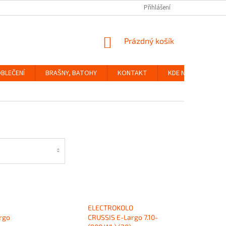
Přihlášení
NÁKUPNÍ
Prázdný košík
KOŠÍK
BLEČENÍ
BRAŠNY, BATOHY
KONTAKT
KDE NÁS NAJDETE
ELECTROKOLO
rgo
CRUSSIS E-Largo 7.10-