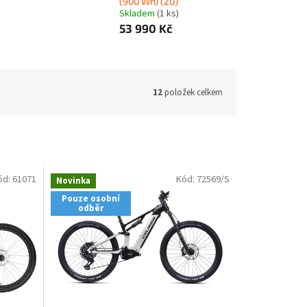
(900 Wh) (20)
Skladem
(1 ks)
53 990 Kč
12
položek celkem
ód:
61071
Kód:
72569/S
Novinka
Pouze osobní
odběr