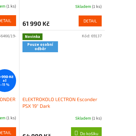
dem
(1 ks)
Skladem
(1 ks)
DETAIL
DETAIL
61 990 Kč
56466/19-
Kód:
69137
Novinka
Pouze osobní
odběr
 990 Kč
až
–11 %
CONDER
ELEKTROKOLO LECTRON Esconder
PSX 19" Dark
dem
(1 ks)
Skladem
(1 ks)
DETAIL
Do košíku