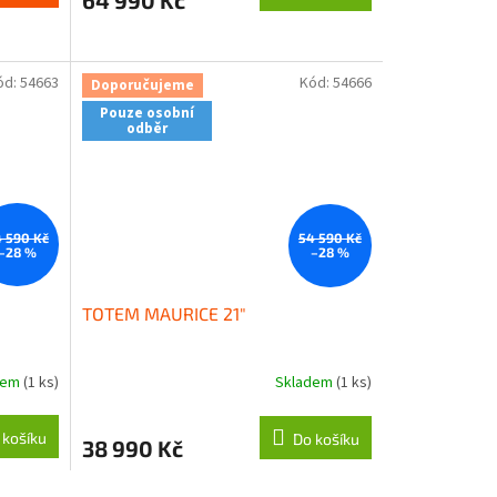
64 990 Kč
ód:
54663
Kód:
54666
Doporučujeme
Pouze osobní
odběr
 590 Kč
54 590 Kč
–28 %
–28 %
TOTEM MAURICE 21"
dem
(1 ks)
Skladem
(1 ks)
 košíku
Do košíku
38 990 Kč