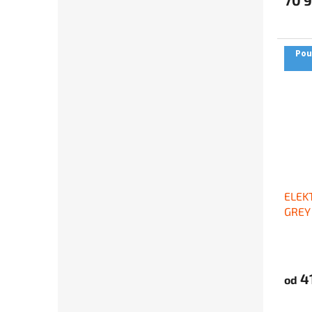
Pou
ELEK
GREY 
4
od