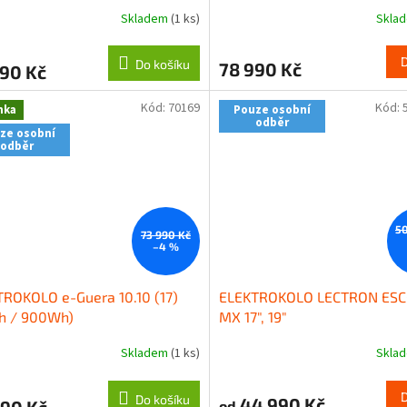
Skladem
(1 ks)
Skla
Do košíku
78 990 Kč
990 Kč
Kód:
70169
Kód:
nka
Pouze osobní
odběr
ze osobní
odběr
50
73 990 Kč
–4 %
ROKOLO e-Guera 10.10 (17)
ELEKTROKOLO LECTRON ES
Ah / 900Wh)
MX 17", 19"
Skladem
(1 ks)
Skla
Do košíku
44 990 Kč
990 Kč
od