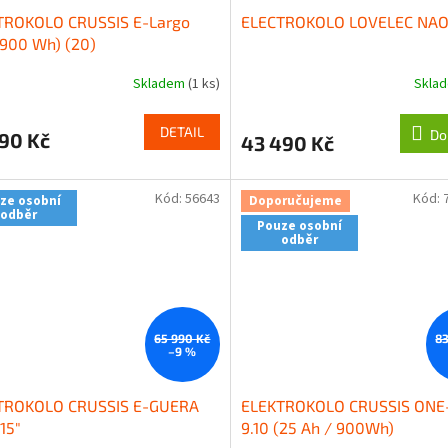
TROKOLO CRUSSIS E-Largo
ELECTROKOLO LOVELEC NAO
(900 Wh) (20)
Skladem
(1 ks)
Skla
DETAIL
Do
90 Kč
43 490 Kč
Kód:
56643
Kód:
ze osobní
Doporučujeme
odběr
Pouze osobní
odběr
65 990 Kč
83
–9 %
TROKOLO CRUSSIS E-GUERA
ELEKTROKOLO CRUSSIS ONE-
 15"
9.10 (25 Ah / 900Wh)