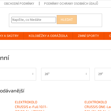
OBCHODNÍ PODMÍNKY
PODMÍNKY OCHRANY OSOBNÍCH ÚDAJŮ
HLEDAT
KY A SKÚTRY
KOLOBĚŽKY A ODRÁŽEDLA
ZIMNÍ SPORTY
O
nní
26"
29"
odávanější
ELEKTROKOLO
ELEKTROKOLO
CRUSSIS e-Full 10.11-
CRUSSIS ONE-La