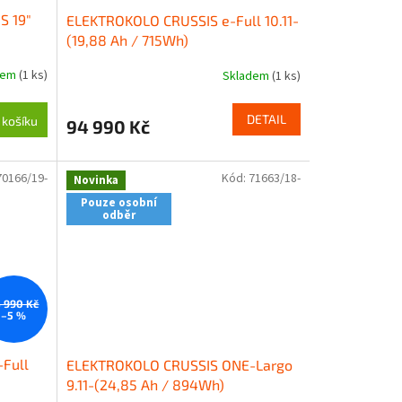
S 19"
ELEKTROKOLO CRUSSIS e-Full 10.11-
(19,88 Ah / 715Wh)
dem
(1 ks)
Skladem
(1 ks)
DETAIL
 košíku
94 990 Kč
70166/19-
Kód:
71663/18-
Novinka
Pouze osobní
odběr
 990 Kč
–5 %
Full
ELEKTROKOLO CRUSSIS ONE-Largo
9.11-(24,85 Ah / 894Wh)