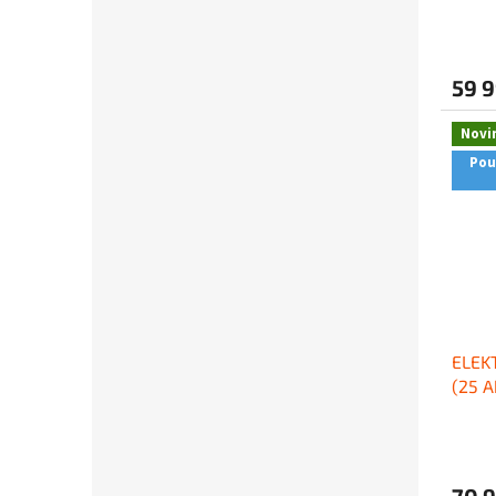
59 
Novi
Pou
ELEKT
(25 
70 