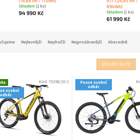
(19,88 Ah / 715Wh)
9.11-(24,85 Ah /
Skladem
(1 ks)
894Wh)
Skladem
(1 ks)
94 990 Kč
61 990 Kč
učujeme
Nejlevnější
Nejdražší
Nejprodávanější
Abecedně
OTEVŘÍT FILTR
Kód:
70298/20-2
K
nka
Pouze osobní
odběr
ze osobní
odběr