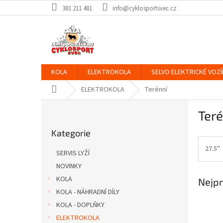
Přejít
381 211 481
info@cyklosportsvec.cz
na
obsah
KOLA
ELEKTROKOLA
SELVO ELEKTRICKÉ VOZÍ
Domů
ELEKTROKOLA
Terénní
P
Teré
o
Přeskočit
s
Kategorie
kategorie
t
r
27.5"
SERVIS LYŽÍ
a
NOVINKY
n
KOLA
Nejpr
n
í
KOLA - NÁHRADNÍ DÍLY
p
KOLA - DOPLŇKY
a
ELEKTROKOLA