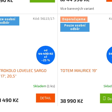
Více barevných variant
Kód:
56115/17-
K
ze osobní
Doporučujeme
odběr
Pouze osobní
odběr
od
44 490 Kč
54
až
–25 %
TROKOLO LOVELEC SARGO
TOTEM MAURICE 19"
17", 20,5"
Skladem
(1 ks)
Skla
DETAIL
Do
1 490 Kč
38 990 Kč