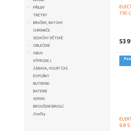
IN-LINE
u
ELEC
k
PŘILBY
7.10-
t
TRETRY
ů
BRAŠNY, BATOHY
CHRÁNIČE
SEDAČKY DĚTSKÉ
53 9
OBLEČENÍ
OBUV
Pou
VÝPRODEJ
ZÁBAVA, VOLNÝ ČAS
DOPLŇKY
NUTREND
BATERIE
SERVIS
BROUŠENÍ BRUSLÍ
Značky
ELEK
9,8 S