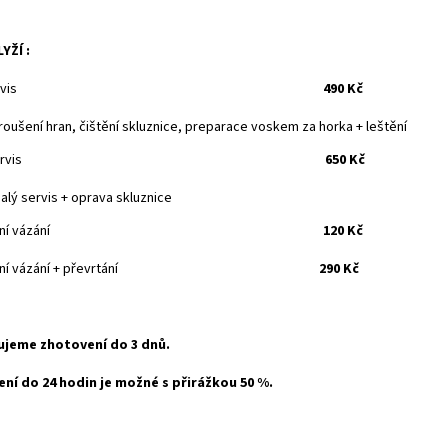
YŽÍ :
rvis
490 Kč
roušení hran, čištění skluznice, preparace voskem za horka + leštění
elký servis
650 Kč
alý servis + oprava skluznice
stavení vázání
120 Kč
tavení vázání + převrtání
290 Kč
jeme zhotovení do 3 dnů.
ní do 24 hodin je možné s přirážkou 50 %.