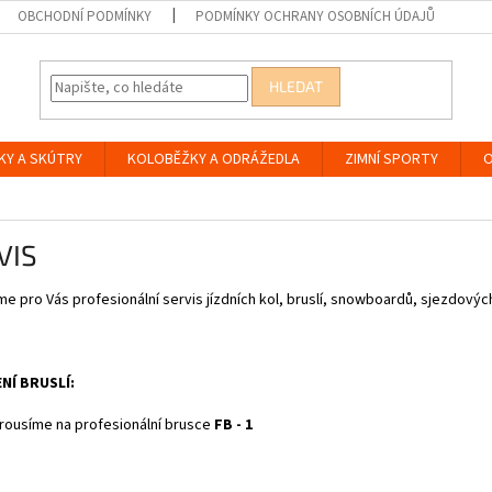
OBCHODNÍ PODMÍNKY
PODMÍNKY OCHRANY OSOBNÍCH ÚDAJŮ
HLEDAT
KY A SKÚTRY
KOLOBĚŽKY A ODRÁŽEDLA
ZIMNÍ SPORTY
O
VIS
e pro Vás profesionální servis jízdních kol, bruslí, snowboardů, sjezdových
NÍ BRUSLÍ:
rousíme na profesionální brusce
FB - 1