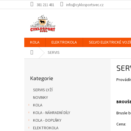
Přejít
381 211 481
info@cyklosportsvec.cz
na
obsah
KOLA
ELEKTROKOLA
SELVO ELEKTRICKÉ VOZÍ
Domů
SERVIS
P
SER
o
Přeskočit
s
Kategorie
kategorie
Provádím
t
r
SERVIS LYŽÍ
a
NOVINKY
n
BROUŠE
KOLA
n
í
KOLA - NÁHRADNÍ DÍLY
Brusle b
p
KOLA - DOPLŇKY
Cena:
a
ELEKTROKOLA