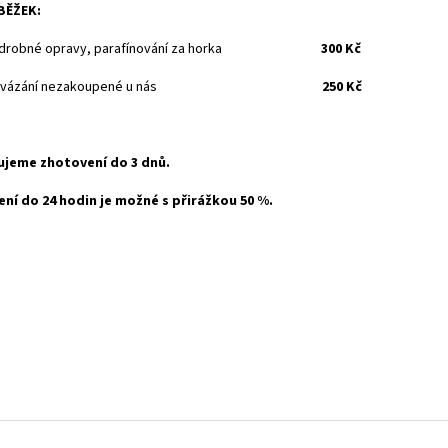
BĚŽEK:
 drobné opravy, parafínování za horka
300 Kč
áž vázání nezakoupené u nás
250 Kč
jeme zhotovení do 3 dnů.
ní do 24 hodin je možné s přirážkou 50 %.