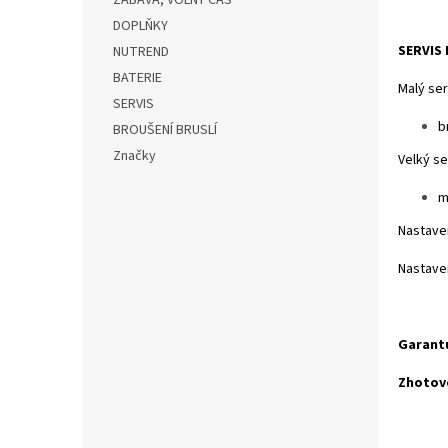
ZÁBAVA, VOLNÝ ČAS
DOPLŇKY
SERVIS L
NUTREND
BATERIE
Malý se
SERVIS
b
BROUŠENÍ BRUSLÍ
Značky
V
m
Na
Nas
Garantu
Zhotove