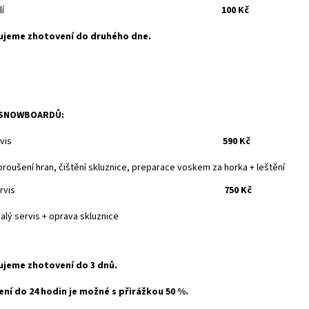
ár bruslí
100 Kč
ujeme zhotovení do druhého dne.
 SNOWBOARDŮ:
alý servis
590 Kč
roušení hran, čištění skluznice, preparace voskem za horka + leštění
elký servis
750 Kč
alý servis + oprava skluznice
jeme zhotovení do 3 dnů.
ní do 24 hodin je možné s přirážkou 50 %.