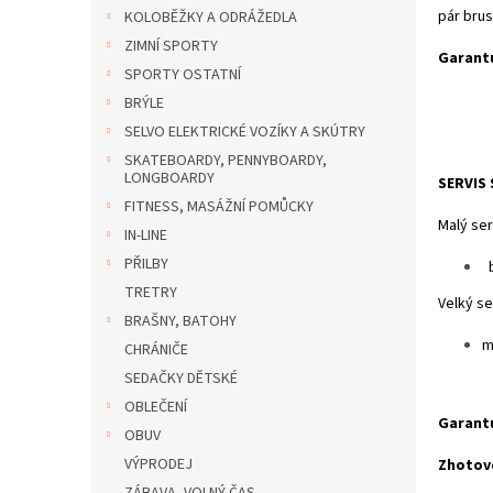
n
p
KOLOBĚŽKY A ODRÁŽEDLA
e
ZIMNÍ SPORTY
l
Garant
SPORTY OSTATNÍ
BRÝLE
SELVO ELEKTRICKÉ VOZÍKY A SKÚTRY
SKATEBOARDY, PENNYBOARDY,
LONGBOARDY
SERVIS
FITNESS, MASÁŽNÍ POMŮCKY
M
IN-LINE
PŘILBY
b
TRETRY
V
BRAŠNY, BATOHY
m
CHRÁNIČE
SEDAČKY DĚTSKÉ
OBLEČENÍ
Garantu
OBUV
VÝPRODEJ
Zhotove