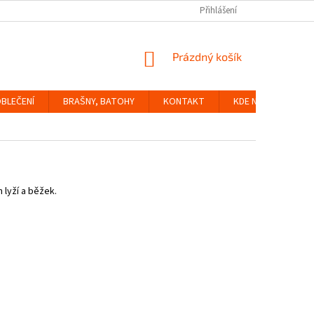
Přihlášení
NÁKUPNÍ
Prázdný košík
KOŠÍK
BLEČENÍ
BRAŠNY, BATOHY
KONTAKT
KDE NÁS NAJDETE
 lyží a běžek.