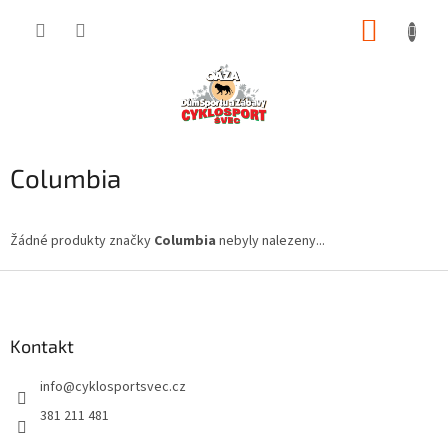
Přejít
NÁKUP
na
obsah
KOŠÍK
Columbia
Žádné produkty značky
Columbia
nebyly nalezeny...
Z
á
p
a
Kontakt
t
info
@
cyklosportsvec.cz
í
381 211 481