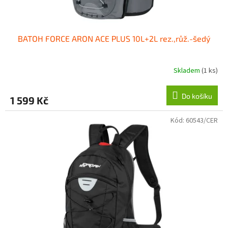
ů
BATOH FORCE ARON ACE PLUS 10L+2L rez.,růž.-šedý
Skladem
(1 ks)
Do košíku
1 599 Kč
Kód:
60543/CER