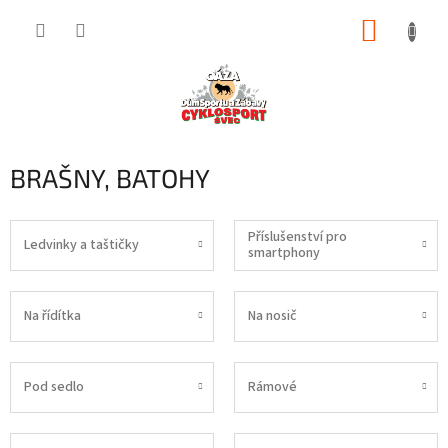
Přejít
NÁKUP
na
obsah
KOŠÍK
BRAŠNY, BATOHY
Příslušenství pro
Ledvinky a taštičky
smartphony
Na řídítka
Na nosič
Pod sedlo
Rámové