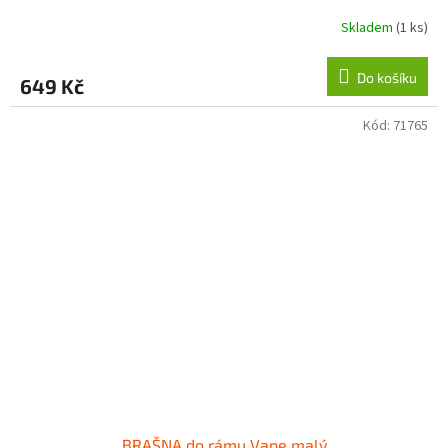
Skladem
(1 ks)
Do košíku
649 Kč
Kód:
71765
BRAŠNA do rámu Vape malý