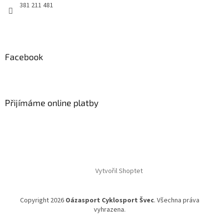
y
381 211 481
v
ý
p
i
s
Facebook
u
Přijímáme online platby
Vytvořil Shoptet
Copyright 2026
Oázasport Cyklosport Švec
. Všechna práva
vyhrazena.