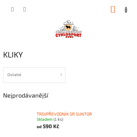
Přejít
NÁKUP
na
obsah
KOŠÍK
KLIKY
Ostatní
Nejprodávanější
TROJPŘEVODNÍK SR SUNTOR
Skladem
(1 ks)
590 Kč
od