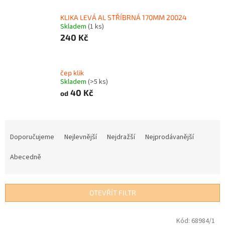
KLIKA LEVÁ AL STŘÍBRNÁ 170MM 20024
Skladem
(1 ks)
240 Kč
čep klik
Skladem
(>5 ks)
40 Kč
od
Ř
a
Doporučujeme
Nejlevnější
Nejdražší
Nejprodávanější
z
e
Abecedně
n
í
p
OTEVŘÍT FILTR
r
o
V
Kód:
68984/1
d