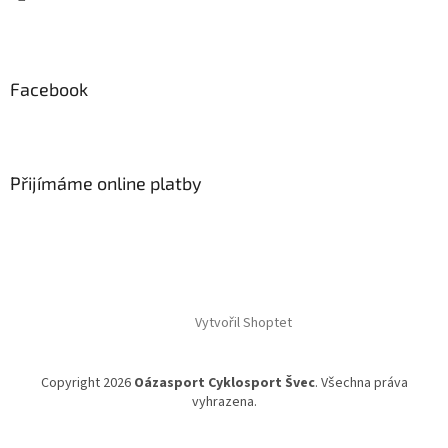
k
y
v
ý
Facebook
p
i
s
u
Přijímáme online platby
Vytvořil Shoptet
Copyright 2026
Oázasport Cyklosport Švec
. Všechna práva
vyhrazena.