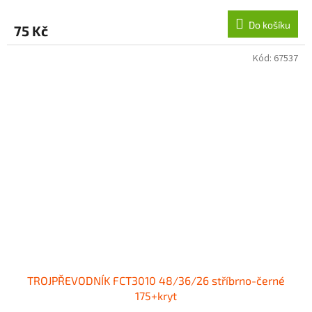
Do košíku
75 Kč
Kód:
67537
TROJPŘEVODNÍK FCT3010 48/36/26 stříbrno-černé
175+kryt