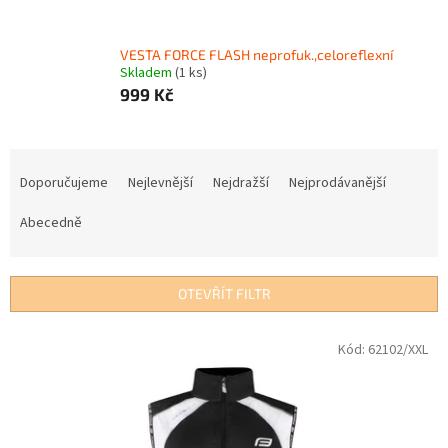
VESTA FORCE FLASH neprofuk.,celoreflexní
Skladem
(1 ks)
999 Kč
Ř
a
Doporučujeme
Nejlevnější
Nejdražší
Nejprodávanější
z
e
Abecedně
n
í
p
OTEVŘÍT FILTR
r
o
V
Kód:
62102/XXL
d
ý
u
p
k
i
t
s
ů