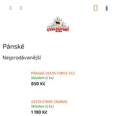
Přejít
NÁKUP
na
obsah
KOŠÍK
Pánské
Nejprodávanější
PÁNSKÁ VESTA FORCE V53
Skladem
(1 ks)
850 Kč
VESTA ETAPE CRONOS
Skladem
(1 ks)
1 190 Kč