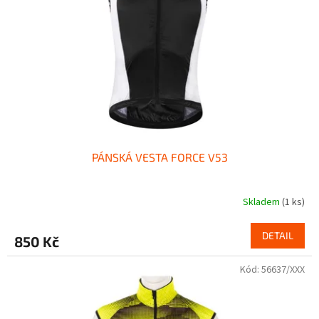
p
r
o
d
u
k
t
ů
PÁNSKÁ VESTA FORCE V53
Skladem
(1 ks)
DETAIL
850 Kč
Kód:
56637/XXX