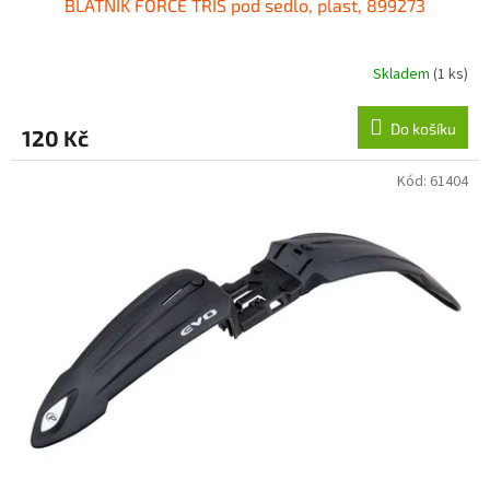
BLATNÍK FORCE TRIS pod sedlo, plast, 899273
Skladem
(1 ks)
Do košíku
120 Kč
Kód:
61404