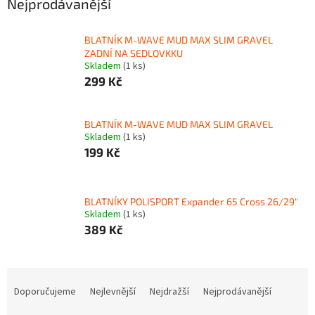
Nejprodávanější
BLATNÍK M-WAVE MUD MAX SLIM GRAVEL
ZADNÍ NA SEDLOVKKU
Skladem
(1 ks)
299 Kč
BLATNÍK M-WAVE MUD MAX SLIM GRAVEL
Skladem
(1 ks)
199 Kč
BLATNÍKY POLISPORT Expander 65 Cross 26/29"
Skladem
(1 ks)
389 Kč
Ř
a
Doporučujeme
Nejlevnější
Nejdražší
Nejprodávanější
z