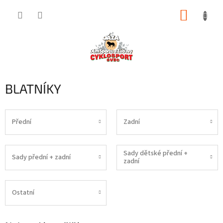
Přejít
NÁKUP
na
obsah
KOŠÍK
BLATNÍKY
Přední
Zadní
Sady dětské přední +
Sady přední + zadní
zadní
Ostatní