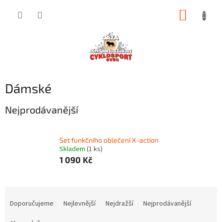
Přejít
NÁKUP
na
obsah
KOŠÍK
Dámské
Nejprodávanější
Set funkčního oblečení X-action
Skladem
(1 ks)
1 090 Kč
Ř
a
Doporučujeme
Nejlevnější
Nejdražší
Nejprodávanější
z