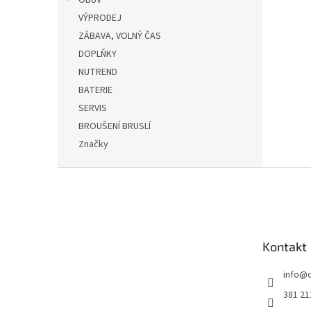
OBUV
VÝPRODEJ
ZÁBAVA, VOLNÝ ČAS
DOPLŇKY
NUTREND
BATERIE
SERVIS
BROUŠENÍ BRUSLÍ
Značky
Z
á
p
a
t
Kontakt
í
info
@
381 21