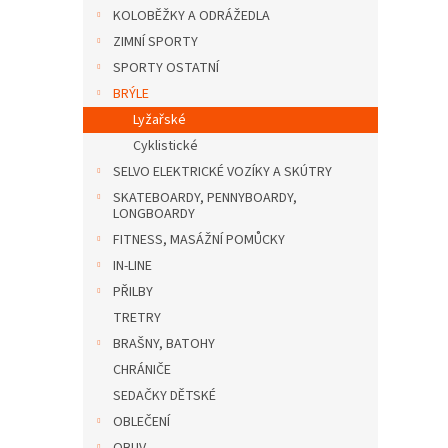
n
KOLOBĚŽKY A ODRÁŽEDLA
e
ZIMNÍ SPORTY
l
SPORTY OSTATNÍ
BRÝLE
Lyžařské
Cyklistické
SELVO ELEKTRICKÉ VOZÍKY A SKÚTRY
SKATEBOARDY, PENNYBOARDY,
LONGBOARDY
FITNESS, MASÁŽNÍ POMŮCKY
IN-LINE
PŘILBY
TRETRY
BRAŠNY, BATOHY
CHRÁNIČE
SEDAČKY DĚTSKÉ
OBLEČENÍ