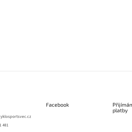
Facebook
Přijímá
platby
cyklosportsvec.cz
1 481