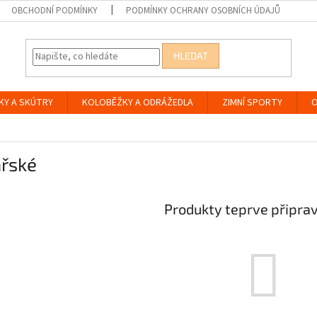
OBCHODNÍ PODMÍNKY
PODMÍNKY OCHRANY OSOBNÍCH ÚDAJŮ
HLEDAT
KY A SKÚTRY
KOLOBĚŽKY A ODRÁŽEDLA
ZIMNÍ SPORTY
O
ařské
Produkty teprve připra