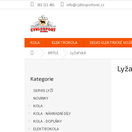
Přejít
381 211 481
info@cyklosportsvec.cz
na
obsah
KOLA
ELEKTROKOLA
SELVO ELEKTRICKÉ VOZÍ
Domů
BRÝLE
Lyžařské
P
Lyž
o
Přeskočit
s
Kategorie
kategorie
t
r
SERVIS LYŽÍ
a
NOVINKY
n
KOLA
n
í
KOLA - NÁHRADNÍ DÍLY
p
KOLA - DOPLŇKY
a
ELEKTROKOLA