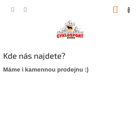
Přejít
NÁKUP
na
obsah
KOŠÍK
Kde nás najdete?
Máme i kamennou prodejnu :)