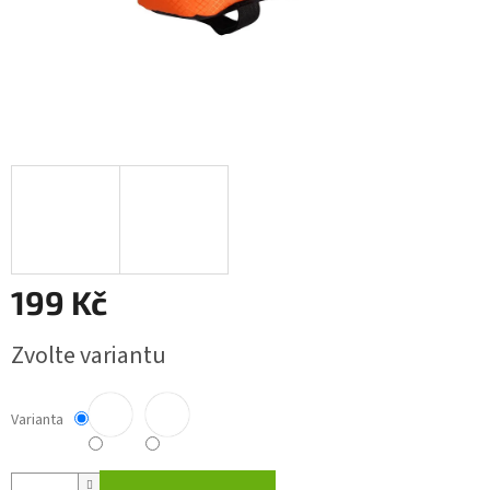
199 Kč
Měrná
Zvolte variantu
cena:
Varianta