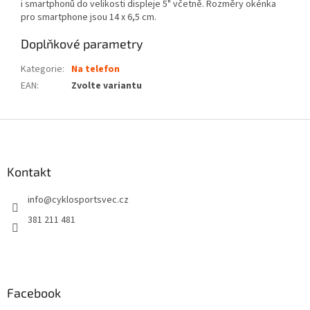
i smartphonů do velikosti displeje 5" včetně. Rozměry okénka
pro smartphone jsou 14 x 6,5 cm.
Doplňkové parametry
Kategorie
:
Na telefon
EAN
:
Zvolte variantu
Z
á
p
a
Kontakt
t
info
@
cyklosportsvec.cz
í
381 211 481
Facebook