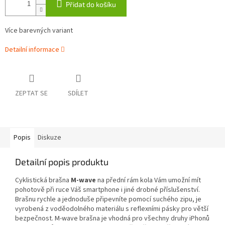
Přidat do košíku
Více barevných variant
Detailní informace
ZEPTAT SE
SDÍLET
Popis
Diskuze
Detailní popis produktu
Cyklistická brašna
M-wave
na přední rám kola Vám umožní mít
pohotově při ruce Váš smartphone i jiné drobné příslušenství.
Brašnu rychle a jednoduše připevníte pomocí suchého zipu, je
vyrobená z voděodolného materiálu s reflexními pásky pro větší
bezpečnost. M-wave brašna je vhodná pro všechny druhy iPhonů