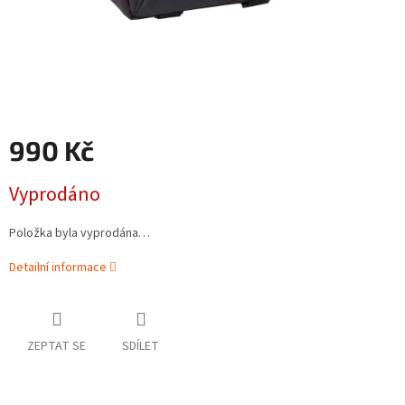
990 Kč
Měrná
Vyprodáno
cena:
Položka byla vyprodána…
Detailní informace
ZEPTAT SE
SDÍLET