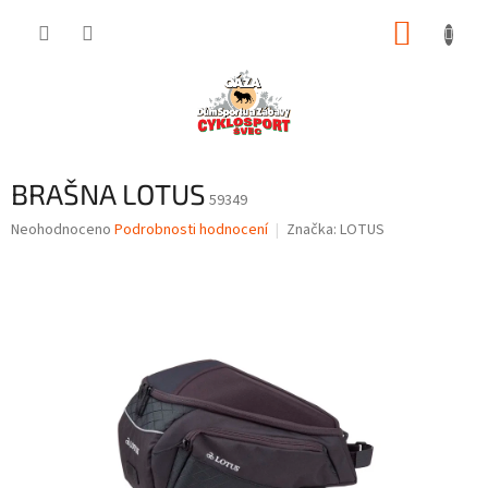
Přejít
NÁKUP
na
obsah
KOŠÍK
BRAŠNA LOTUS
59349
Průměrné
Neohodnoceno
Podrobnosti hodnocení
Značka:
LOTUS
hodnocení
produktu
je
0,0
z
5
hvězdiček.