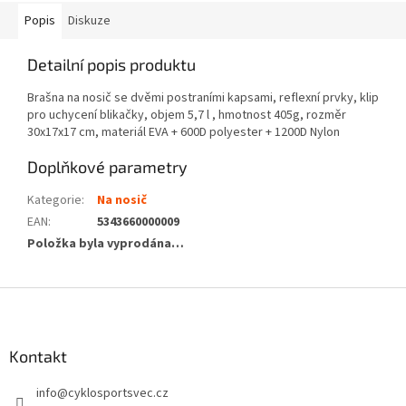
Popis
Diskuze
Detailní popis produktu
Brašna na nosič se dvěmi postraními kapsami, reflexní prvky, klip
pro uchycení blikačky, objem 5,7 l , hmotnost 405g, rozměr
30x17x17 cm, materiál EVA + 600D polyester + 1200D Nylon
Doplňkové parametry
Kategorie
:
Na nosič
EAN
:
5343660000009
Položka byla vyprodána…
Z
á
p
a
Kontakt
t
info
@
cyklosportsvec.cz
í