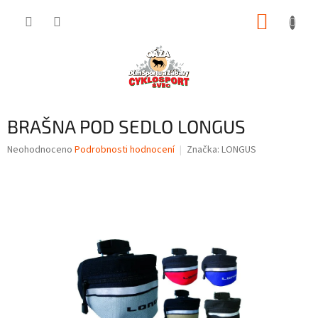
Přejít
NÁKUP
na
obsah
KOŠÍK
BRAŠNA POD SEDLO LONGUS
Průměrné
Neohodnoceno
Podrobnosti hodnocení
Značka:
LONGUS
hodnocení
produktu
je
0,0
z
5
hvězdiček.