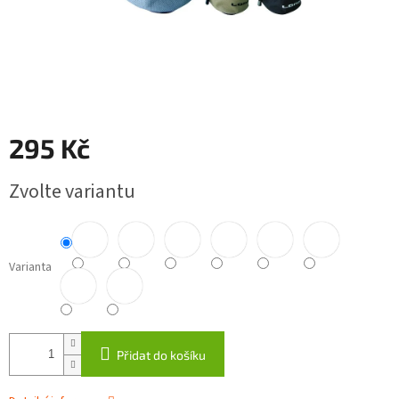
295 Kč
Měrná
Zvolte variantu
cena:
Varianta
Přidat do košíku