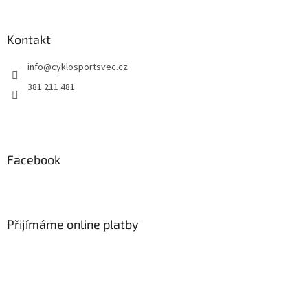
á
p
a
Kontakt
t
info
@
cyklosportsvec.cz
í
381 211 481
Facebook
Přijímáme online platby