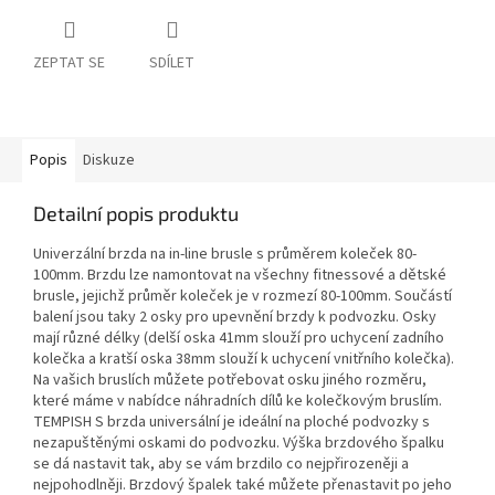
ZEPTAT SE
SDÍLET
Popis
Diskuze
Detailní popis produktu
Univerzální brzda na in-line brusle s průměrem koleček 80-
100mm. Brzdu lze namontovat na všechny fitnessové a dětské
brusle, jejichž průměr koleček je v rozmezí 80-100mm. Součástí
balení jsou taky 2 osky pro upevnění brzdy k podvozku. Osky
mají různé délky (delší oska 41mm slouží pro uchycení zadního
kolečka a kratší oska 38mm slouží k uchycení vnitřního kolečka).
Na vašich bruslích můžete potřebovat osku jiného rozměru,
které máme v nabídce náhradních dílů ke kolečkovým bruslím.
TEMPISH S brzda universální je ideální na ploché podvozky s
nezapuštěnými oskami do podvozku. Výška brzdového špalku
se dá nastavit tak, aby se vám brzdilo co nejpřirozeněji a
nejpohodlněji. Brzdový špalek také můžete přenastavit po jeho