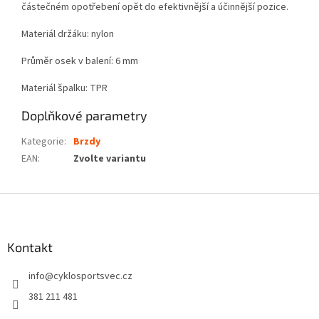
částečném opotřebení opět do efektivnější a účinnější pozice.
Materiál držáku: nylon
Průměr osek v balení: 6 mm
Materiál špalku: TPR
Doplňkové parametry
Kategorie
:
Brzdy
EAN
:
Zvolte variantu
Z
á
p
a
Kontakt
t
info
@
cyklosportsvec.cz
í
381 211 481