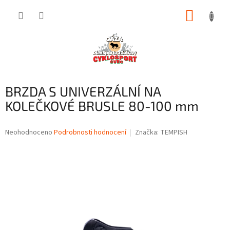
Přejít
NÁKUP
na
obsah
KOŠÍK
BRZDA S UNIVERZÁLNÍ NA
KOLEČKOVÉ BRUSLE 80-100 mm
Průměrné
Neohodnoceno
Podrobnosti hodnocení
Značka:
TEMPISH
hodnocení
produktu
je
0,0
z
5
hvězdiček.