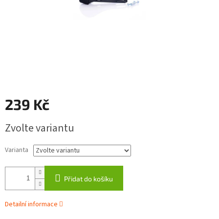
239 Kč
Měrná
Zvolte variantu
cena:
Varianta
Přidat do košíku
Detailní informace