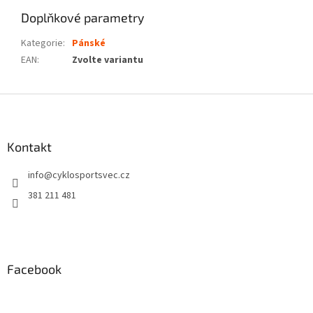
Doplňkové parametry
Kategorie
:
Pánské
EAN
:
Zvolte variantu
Z
á
p
a
Kontakt
t
info
@
cyklosportsvec.cz
í
381 211 481
Facebook