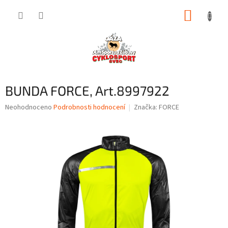
Přejít
NÁKUP
na
obsah
KOŠÍK
BUNDA FORCE, Art.8997922
Průměrné
Neohodnoceno
Podrobnosti hodnocení
Značka:
FORCE
hodnocení
produktu
je
0,0
z
5
hvězdiček.