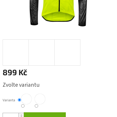
899 Kč
Měrná
Zvolte variantu
cena:
Varianta