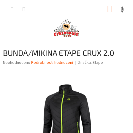
Přejít
NÁKUP
na
obsah
KOŠÍK
BUNDA/MIKINA ETAPE CRUX 2.0
Průměrné
Neohodnoceno
Podrobnosti hodnocení
Značka:
Etape
hodnocení
produktu
je
0,0
z
5
hvězdiček.