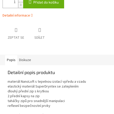
Přidat do košíku
Detailní informace
ZEPTAT SE
SDÍLET
Popis
Diskuze
Detailní popis produktu
materiál NanoLoft s tepelnou izolací vpředu a vzadu
elastický materiál SuperDryntex se zateplením
dlouhý přední zip s krytkou
2 přední kapsy na zip
taháčky zipů pro snadnější manipulaci
reflexní bezpečnostní prvky