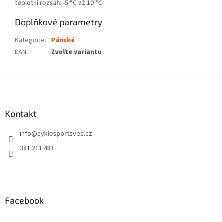
teplotní rozsah: -5 °C až 10 °C
Doplňkové parametry
Kategorie
:
Pánské
EAN
:
Zvolte variantu
Z
á
p
a
Kontakt
t
info
@
cyklosportsvec.cz
í
381 211 481
Facebook