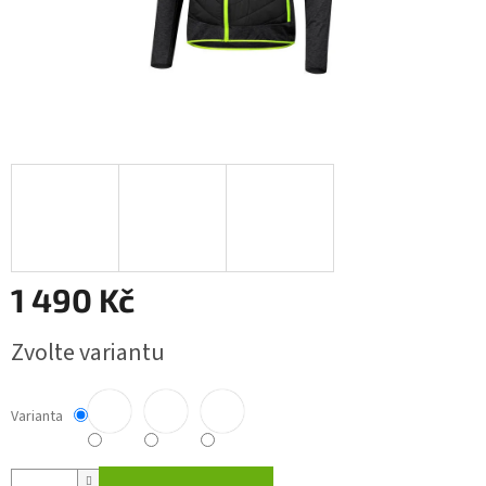
1 490 Kč
Měrná
Zvolte variantu
cena:
Varianta