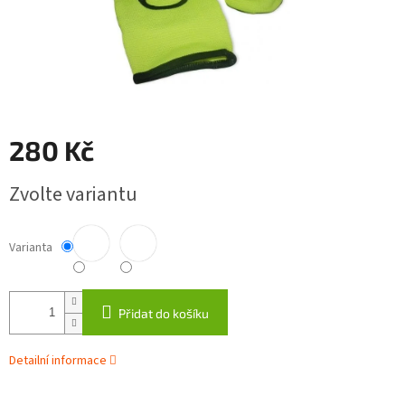
280 Kč
Měrná
Zvolte variantu
cena:
Varianta
Přidat do košíku
Detailní informace