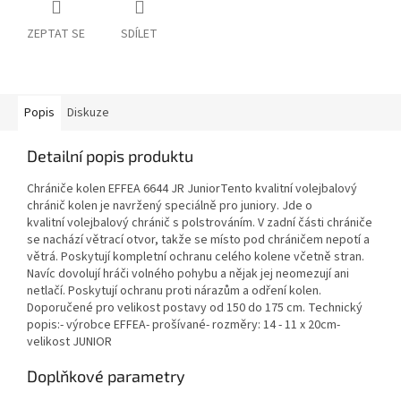
ZEPTAT SE
SDÍLET
Popis
Diskuze
Detailní popis produktu
Chrániče kolen EFFEA 6644 JR JuniorTento kvalitní volejbalový
chránič kolen je navržený speciálně pro juniory. Jde o
kvalitní volejbalový chránič s polstrováním. V zadní části chrániče
se nachází větrací otvor, takže se místo pod chráničem nepotí a
větrá. Poskytují kompletní ochranu celého kolene včetně stran.
Navíc dovolují hráči volného pohybu a nějak jej neomezují ani
netlačí. Poskytují ochranu proti nárazům a odření kolen.
Doporučené pro velikost postavy od 150 do 175 cm. Technický
popis:- výrobce EFFEA- prošívané- rozměry: 14 - 11 x 20cm-
velikost JUNIOR
Doplňkové parametry