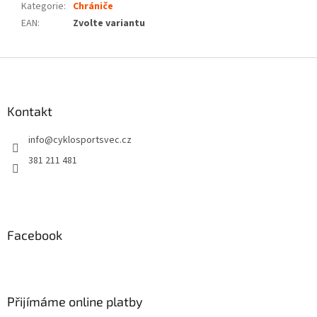
Kategorie
:
Chrániče
EAN
:
Zvolte variantu
Z
á
p
a
Kontakt
t
info
@
cyklosportsvec.cz
í
381 211 481
Facebook
Přijímáme online platby