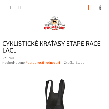
Přejít
NÁKUP
na
obsah
KOŠÍK
CYKLISTICKÉ KRAŤASY ETAPE RACE
LACL
52809/XL
Průměrné
Neohodnoceno
Podrobnosti hodnocení
Značka:
Etape
hodnocení
produktu
je
0,0
z
5
hvězdiček.