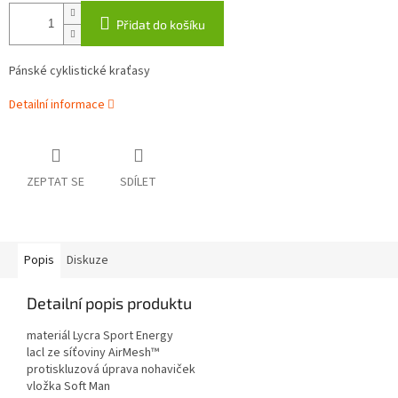
Přidat do košíku
Pánské cyklistické kraťasy
Detailní informace
ZEPTAT SE
SDÍLET
Popis
Diskuze
Detailní popis produktu
materiál Lycra Sport Energy
lacl ze síťoviny AirMesh™
protiskluzová úprava nohaviček
vložka Soft Man