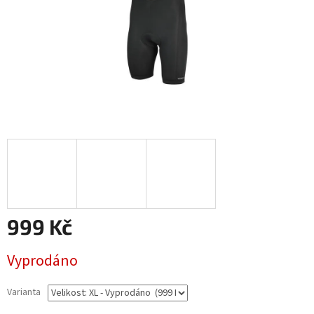
999 Kč
Měrná
Vyprodáno
cena:
Varianta