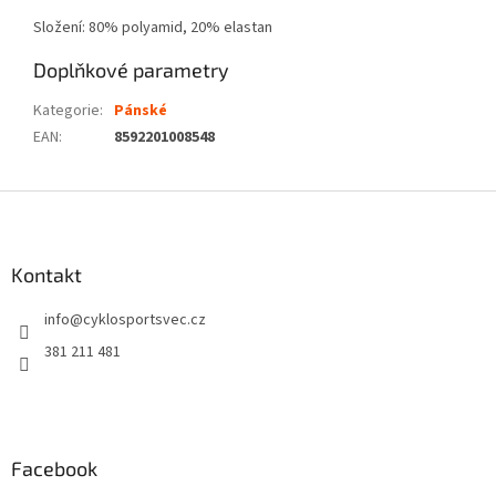
Složení: 80% polyamid, 20% elastan
Doplňkové parametry
Kategorie
:
Pánské
EAN
:
8592201008548
Z
á
p
a
Kontakt
t
info
@
cyklosportsvec.cz
í
381 211 481
Facebook