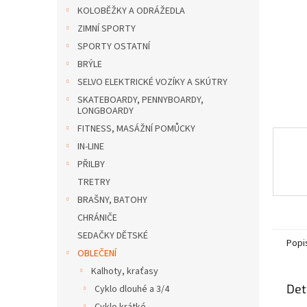
n
KOLOBĚŽKY A ODRÁŽEDLA
e
ZIMNÍ SPORTY
l
SPORTY OSTATNÍ
BRÝLE
SELVO ELEKTRICKÉ VOZÍKY A SKÚTRY
SKATEBOARDY, PENNYBOARDY,
LONGBOARDY
FITNESS, MASÁŽNÍ POMŮCKY
IN-LINE
PŘILBY
TRETRY
BRAŠNY, BATOHY
CHRÁNIČE
SEDAČKY DĚTSKÉ
Popi
OBLEČENÍ
Kalhoty, kraťasy
Det
Cyklo dlouhé a 3/4