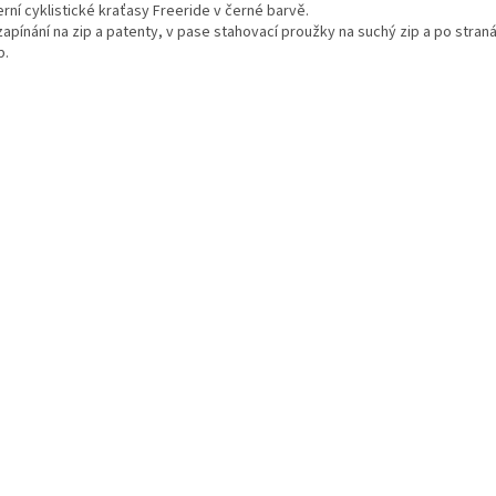
rní cyklistické kraťasy Freeride v černé barvě.
zapínání na zip a patenty, v pase stahovací proužky na suchý zip a po stra
p.