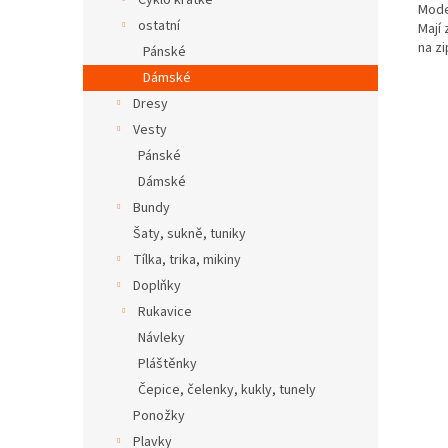
Cyklo krátké
Mode
ostatní
Mají 
na zi
Pánské
Dámské
Dresy
Vesty
Pánské
Dámské
Bundy
Šaty, sukně, tuniky
Tílka, trika, mikiny
Doplňky
Rukavice
Návleky
Pláštěnky
Čepice, čelenky, kukly, tunely
Ponožky
Plavky