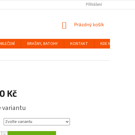
Přihlášení
NÁKUPNÍ
Prázdný košík
KOŠÍK
BLEČENÍ
BRAŠNY, BATOHY
KONTAKT
KDE NÁS NAJDETE
0 Kč
e variantu