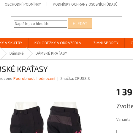
OBCHODNÍ PODMÍNKY
PODMÍNKY OCHRANY OSOBNÍCH ÚDAJŮ
HLEDAT
KY A SKÚTRY
KOLOBĚŽKY A ODRÁŽEDLA
ZIMNÍ SPORTY
O
Dámské
DÁMSKÉ KRAŤASY
SKÉ KRAŤASY
né
noceno
Podrobnosti hodnocení
Značka:
CRUSSIS
ní
1 39
u
Měrná
Zvolt
cena:
ek.
Varianta