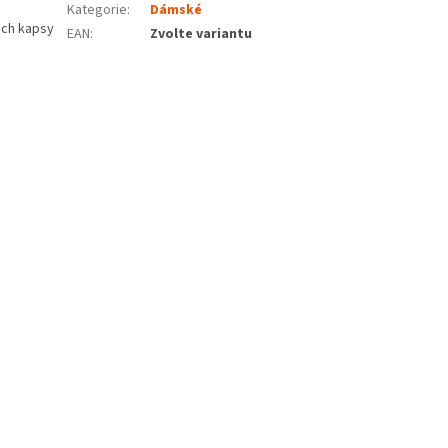
Kategorie
:
Dámské
nách kapsy
EAN
:
Zvolte variantu