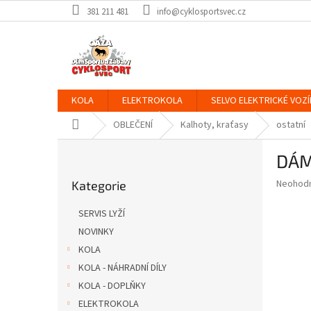
Přejít
381 211 481
info@cyklosportsvec.cz
na
obsah
KOLA
ELEKTROKOLA
SELVO ELEKTRICKÉ VOZÍ
Domů
OBLEČENÍ
Kalhoty, kraťasy
ostatní
P
DÁM
o
Přeskočit
s
Průměr
Neohod
Kategorie
kategorie
t
hodnoce
r
produkt
SERVIS LYŽÍ
a
je
NOVINKY
0,0
n
z
KOLA
n
5
í
KOLA - NÁHRADNÍ DÍLY
hvězdič
p
KOLA - DOPLŇKY
a
ELEKTROKOLA