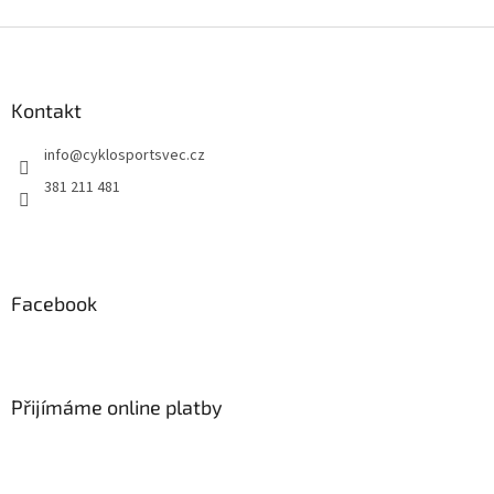
Z
á
p
a
Kontakt
t
info
@
cyklosportsvec.cz
í
381 211 481
Facebook
Přijímáme online platby