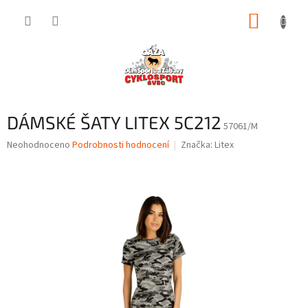
Přejít
NÁKUP
na
obsah
KOŠÍK
DÁMSKÉ ŠATY LITEX 5C212
57061/M
Průměrné
Neohodnoceno
Podrobnosti hodnocení
Značka:
Litex
hodnocení
produktu
je
0,0
z
5
hvězdiček.