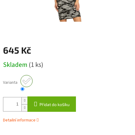
645 Kč
Měrná
Skladem
(1 ks)
cena:
Varianta
Přidat do košíku
Detailní informace