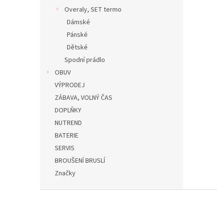
Overaly, SET termo
Dámské
Pánské
Dětské
Spodní prádlo
OBUV
VÝPRODEJ
ZÁBAVA, VOLNÝ ČAS
DOPLŇKY
NUTREND
BATERIE
SERVIS
BROUŠENÍ BRUSLÍ
Značky
Z
á
p