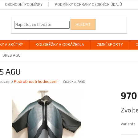
OBCHODNÍ PODMÍNKY
PODMÍNKY OCHRANY OSOBNÍCH ÚDAJŮ
HLEDAT
KY A SKÚTRY
KOLOBĚŽKY A ODRÁŽEDLA
ZIMNÍ SPORTY
O
DRES AGU
S AGU
né
noceno
Podrobnosti hodnocení
Značka:
AGU
ní
970
u
Měrná
Zvolt
cena:
ek.
Varianta