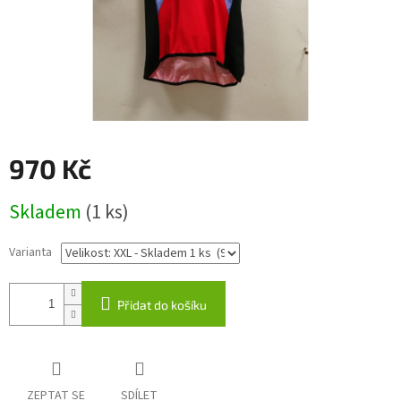
970 Kč
Měrná
Skladem
(1 ks)
cena:
Varianta
Přidat do košíku
ZEPTAT SE
SDÍLET