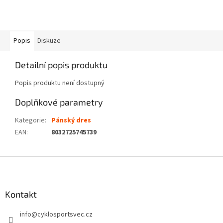
Popis
Diskuze
Detailní popis produktu
Popis produktu není dostupný
Doplňkové parametry
Kategorie
:
Pánský dres
EAN
:
8032725745739
Z
á
p
a
Kontakt
t
info
@
cyklosportsvec.cz
í