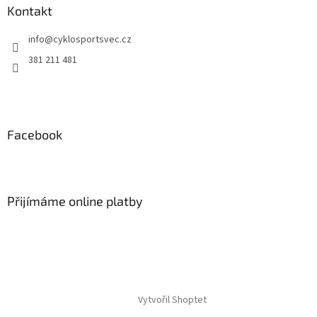
a
Kontakt
t
info
@
cyklosportsvec.cz
í
381 211 481
Facebook
Přijímáme online platby
Vytvořil Shoptet