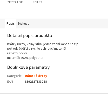
ZEPTAT SE
SDÍLET
Popis
Diskuze
Detailní popis produktu
krátký rukáv, volný střih, jedna zadní kapsa na zip
pot odvádějící a rychle schnoucí materiál
reflexní prvky
materiál: 100% polyester
Doplňkové parametry
Kategorie
:
Dámské dresy
EAN
:
8592627133268
Z
á
p