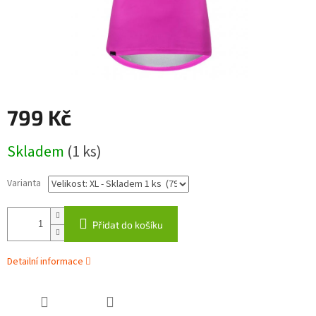
799 Kč
Měrná
Skladem
(1 ks)
cena:
Varianta
Přidat do košíku
Detailní informace