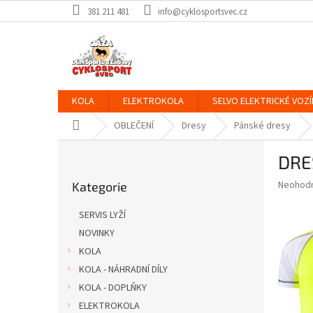
Přejít
381 211 481
info@cyklosportsvec.cz
na
obsah
KOLA
ELEKTROKOLA
SELVO ELEKTRICKÉ VOZÍ
Domů
OBLEČENÍ
Dresy
Pánské dresy
P
DRE
o
Přeskočit
s
Průměr
Neohod
Kategorie
kategorie
t
hodnoce
r
produkt
SERVIS LYŽÍ
a
je
NOVINKY
0,0
n
z
KOLA
n
5
í
KOLA - NÁHRADNÍ DÍLY
hvězdič
p
KOLA - DOPLŇKY
a
ELEKTROKOLA