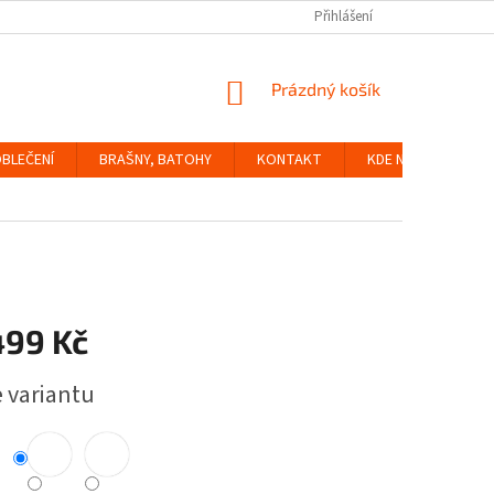
Přihlášení
NÁKUPNÍ
Prázdný košík
KOŠÍK
BLEČENÍ
BRAŠNY, BATOHY
KONTAKT
KDE NÁS NAJDETE
499 Kč
e variantu