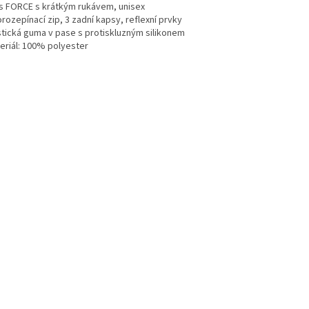
es FORCE s krátkým rukávem, unisex
orozepínací zip, 3 zadní kapsy, reflexní prvky
astická guma v pase s protiskluzným silikonem
teriál: 100% polyester