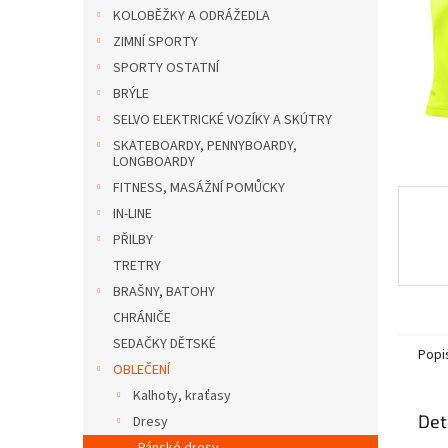
n
KOLOBĚŽKY A ODRÁŽEDLA
e
ZIMNÍ SPORTY
l
SPORTY OSTATNÍ
BRÝLE
SELVO ELEKTRICKÉ VOZÍKY A SKÚTRY
SKATEBOARDY, PENNYBOARDY,
LONGBOARDY
FITNESS, MASÁŽNÍ POMŮCKY
IN-LINE
PŘILBY
TRETRY
BRAŠNY, BATOHY
CHRÁNIČE
SEDAČKY DĚTSKÉ
Popi
OBLEČENÍ
Kalhoty, kraťasy
Det
Dresy