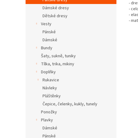
Pánské dresy
- dr
Dámské dresy
- cel
- el
Dětské dresy
- ma
Vesty
Pánské
Dámské
Bundy
Šaty, sukně, tuniky
Tílka, trika, mikiny
Doplňky
Rukavice
Návleky
Pláštěnky
Čepice, čelenky, kukly, tunely
Ponožky
Plavky
Dámské
Pánské