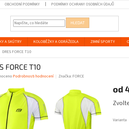
OBCHODNÍ PODMÍNKY
PODMÍNKY OCHRANY OSOBNÍCH ÚDAJŮ
HLEDAT
KY A SKÚTRY
KOLOBĚŽKY A ODRÁŽEDLA
ZIMNÍ SPORTY
O
DRES FORCE T10
S FORCE T10
né
noceno
Podrobnosti hodnocení
Značka:
FORCE
ní
od
u
Měrná
Zvolt
cena:
ek.
Varianta