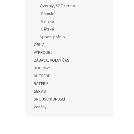
Overaly, SET termo
Dámské
Pánské
Dětské
Spodní prádlo
OBUV
VÝPRODEJ
ZÁBAVA, VOLNÝ ČAS
DOPLŇKY
NUTREND
BATERIE
SERVIS
BROUŠENÍ BRUSLÍ
Značky
Z
á
p