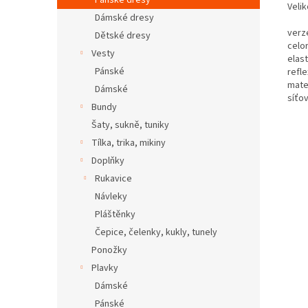
Pánské dresy
Velik
Dámské dresy
verz
Dětské dresy
celo
Vesty
elas
Pánské
refle
mate
Dámské
síťo
Bundy
Šaty, sukně, tuniky
Tílka, trika, mikiny
Doplňky
Rukavice
Návleky
Pláštěnky
Čepice, čelenky, kukly, tunely
Ponožky
Plavky
Dámské
Pánské