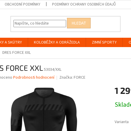
OBCHODNÍ PODMÍNKY
PODMÍNKY OCHRANY OSOBNÍCH ÚDAJŮ
HLEDAT
KY A SKÚTRY
KOLOBĚŽKY A ODRÁŽEDLA
ZIMNÍ SPORTY
O
DRES FORCE XXL
S FORCE XXL
53034/XXL
né
noceno
Podrobnosti hodnocení
Značka:
FORCE
ní
1 29
u
Měrná
Skla
cena:
ek.
Varianta