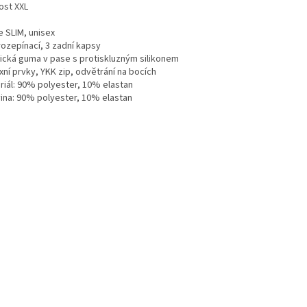
ost XXL
e SLIM, unisex
rozepínací, 3 zadní kapsy
tická guma v pase s protiskluzným silikonem
xní prvky, YKK zip, odvětrání na bocích
riál: 90% polyester, 10% elastan
vina: 90% polyester, 10% elastan