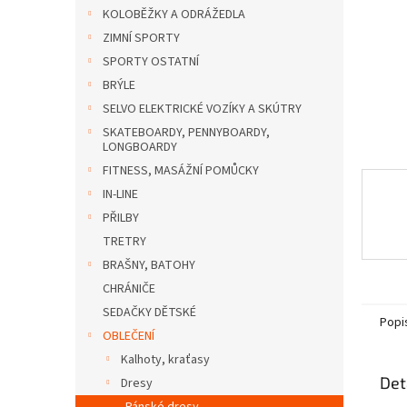
n
KOLOBĚŽKY A ODRÁŽEDLA
e
ZIMNÍ SPORTY
l
SPORTY OSTATNÍ
BRÝLE
SELVO ELEKTRICKÉ VOZÍKY A SKÚTRY
SKATEBOARDY, PENNYBOARDY,
LONGBOARDY
FITNESS, MASÁŽNÍ POMŮCKY
IN-LINE
PŘILBY
TRETRY
BRAŠNY, BATOHY
CHRÁNIČE
SEDAČKY DĚTSKÉ
Popi
OBLEČENÍ
Kalhoty, kraťasy
Det
Dresy