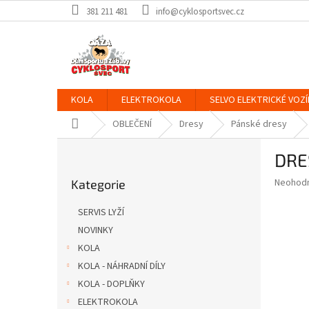
Přejít
381 211 481
info@cyklosportsvec.cz
na
obsah
KOLA
ELEKTROKOLA
SELVO ELEKTRICKÉ VOZÍ
Domů
OBLEČENÍ
Dresy
Pánské dresy
P
DRE
o
Přeskočit
s
Průměr
Neohod
Kategorie
kategorie
t
hodnoce
r
produkt
SERVIS LYŽÍ
a
je
NOVINKY
0,0
n
z
KOLA
n
5
í
KOLA - NÁHRADNÍ DÍLY
hvězdič
p
KOLA - DOPLŇKY
a
ELEKTROKOLA