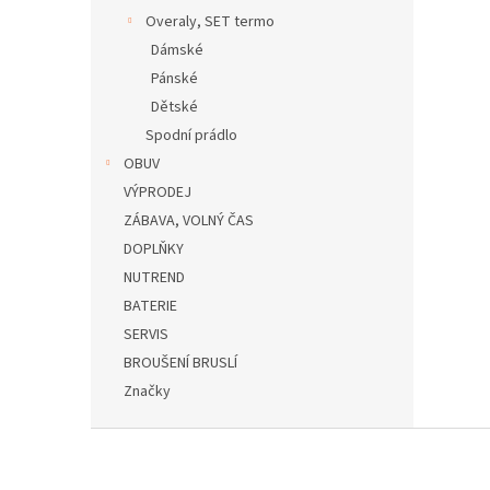
Overaly, SET termo
Dámské
Pánské
Dětské
Spodní prádlo
OBUV
VÝPRODEJ
ZÁBAVA, VOLNÝ ČAS
DOPLŇKY
NUTREND
BATERIE
SERVIS
BROUŠENÍ BRUSLÍ
Značky
Z
á
p