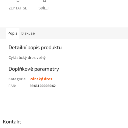
ZEPTAT SE
SDÍLET
Popis
Diskuze
Detailní popis produktu
Cyklistický dres volný
Doplňkové parametry
Kategorie
:
Pánský dres
EAN
:
9946100009042
Z
á
p
a
Kontakt
t