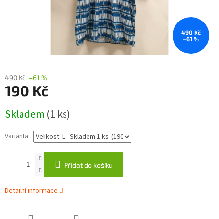
490 Kč
–61 %
490 Kč
–61 %
190 Kč
Měrná
Skladem
(1 ks)
cena:
Varianta
Přidat do košíku
Detailní informace