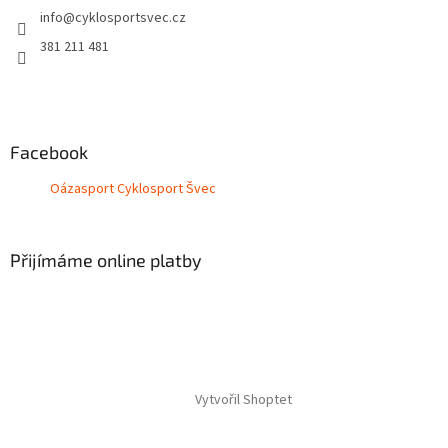
info
@
cyklosportsvec.cz
í
381 211 481
Facebook
Oázasport Cyklosport Švec
Přijímáme online platby
Vytvořil Shoptet