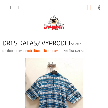
Přejít
NÁKUP
na
obsah
KOŠÍK
DRES KALAS/ VÝPRODEJ
51538/L
Průměrné
Neohodnoceno
Podrobnosti hodnocení
Značka:
KALAS
hodnocení
produktu
je
0,0
z
5
hvězdiček.