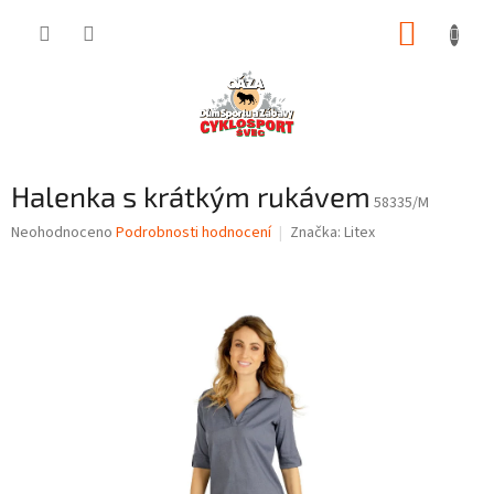
Přejít
NÁKUP
na
obsah
KOŠÍK
Halenka s krátkým rukávem
58335/M
Průměrné
Neohodnoceno
Podrobnosti hodnocení
Značka:
Litex
hodnocení
produktu
je
0,0
z
5
hvězdiček.