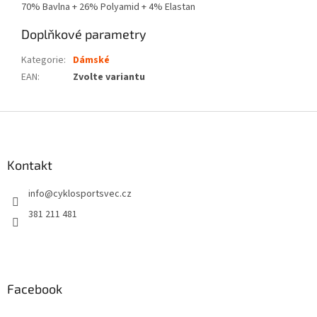
70% Bavlna + 26% Polyamid + 4% Elastan
Doplňkové parametry
Kategorie
:
Dámské
EAN
:
Zvolte variantu
Z
á
p
a
Kontakt
t
info
@
cyklosportsvec.cz
í
381 211 481
Facebook