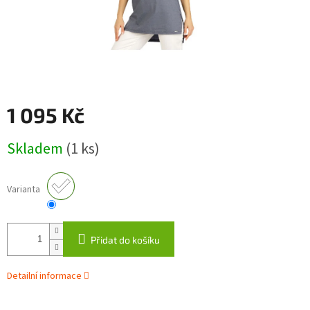
1 095 Kč
Měrná
Skladem
(1 ks)
cena:
Varianta
Přidat do košíku
Detailní informace