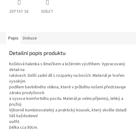
ZEPTAT SE
SDÍLET
Popis
Diskuze
Detailní popis produktu
Košilová halenka s límečkem a ležérním výstřihem. Vypracovaný
detail na
rukávech. Delší zadní díl s rozparky na bocích. Materiál je tvořen
vysokým
podílem bavlněného vlákna, které v průběhu nošení představuje
záruku prodyšnosti
a vysoce komfortního pocitu. Materál je velmi příjemný, lehký a
pružný.
Výborně kombinovatelný a praktický kousek, který skvěle doladí
Váš každodenní
outfit.
Délka cca 80cm.