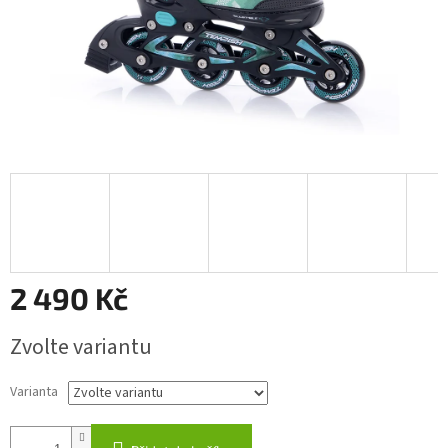
2 490 Kč
Měrná
Zvolte variantu
cena:
Varianta