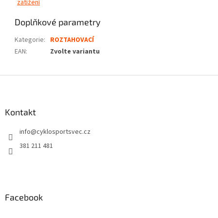
zatížení
Doplňkové parametry
Kategorie
:
ROZTAHOVACÍ
EAN
:
Zvolte variantu
Z
á
p
a
Kontakt
t
info
@
cyklosportsvec.cz
í
381 211 481
Facebook