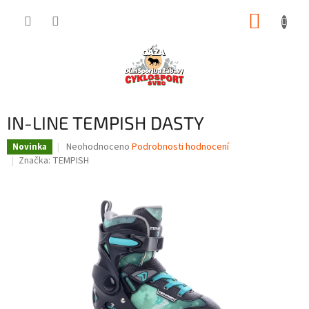
Přejít
NÁKUP
na
obsah
KOŠÍK
IN-LINE TEMPISH DASTY
Průměrné
Neohodnoceno
Podrobnosti hodnocení
Novinka
hodnocení
Značka:
TEMPISH
produktu
je
0,0
z
5
hvězdiček.