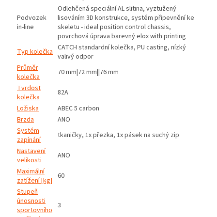
Odlehčená speciální AL slitina, vyztužený
Podvozek
lisováním 3D konstrukce, systém připevnění ke
in-line
skeletu - ideal position control chassis,
povrchová úprava barevný elox with printing
CATCH standardní kolečka, PU casting, nízký
Typ kolečka
valivý odpor
Průměr
70 mm|72 mm||76 mm
kolečka
Tvrdost
82A
kolečka
Ložiska
ABEC 5 carbon
Brzda
ANO
Systém
tkaničky, 1x přezka, 1x pásek na suchý zip
zapínání
Nastavení
ANO
velikosti
Maximální
60
zatížení [kg]
Stupeň
únosnosti
3
sportovního