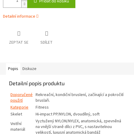
Přidat do košíku
Detailní informace
ZEPTAT SE
SDÍLET
Popis
Diskuze
Detailní popis produktu
Doporučené
Rekreační, kondiční bruslení, začínající a pokročilí
použití
bruslaři.
Kategorie
Fitness
Skelet
Hi-impact PP/NYLON, dvoudílný, soft
Vyztužený NYLON/NYLEX, anatomická, zpevněná
Vnitřní
na vnější straně dílci z PVC, s nastavitelnou
materiál
velikostí, luxusní anatomická bandáž