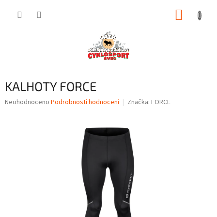
Přejít
NÁKUP
na
obsah
KOŠÍK
KALHOTY FORCE
Průměrné
Neohodnoceno
Podrobnosti hodnocení
Značka:
FORCE
hodnocení
produktu
je
0,0
z
5
hvězdiček.