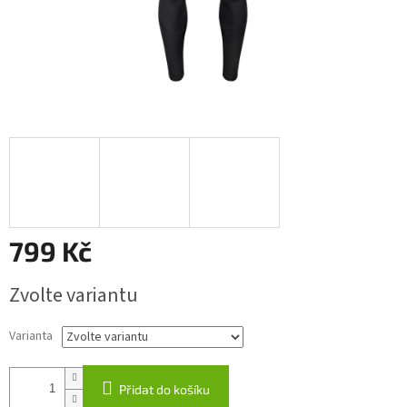
799 Kč
Měrná
Zvolte variantu
cena:
Varianta
Přidat do košíku