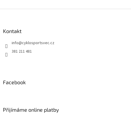
Z
á
p
a
Kontakt
t
info
@
cyklosportsvec.cz
í
381 211 481
Facebook
Přijímáme online platby