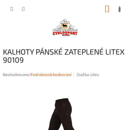
Přejít
NÁKUP
na
obsah
KOŠÍK
KALHOTY PÁNSKÉ ZATEPLENÉ LITEX
90109
Průměrné
Neohodnoceno
Podrobnosti hodnocení
Značka:
Litex
hodnocení
produktu
je
0,0
z
5
hvězdiček.