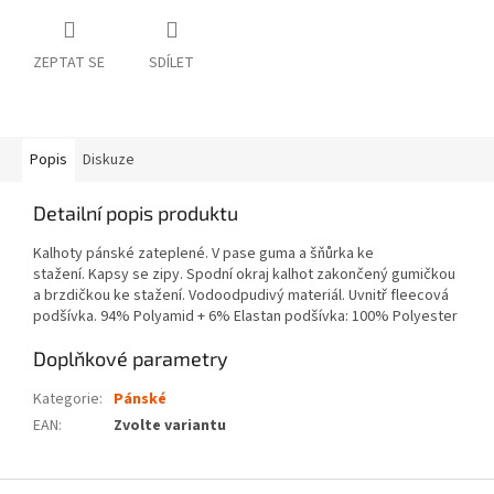
ZEPTAT SE
SDÍLET
Popis
Diskuze
Detailní popis produktu
Kalhoty pánské zateplené.
V pase guma a šňůrka ke
stažení.
Kapsy se zipy.
Spodní okraj kalhot zakončený gumičkou
a brzdičkou ke stažení.
Vodoodpudivý materiál.
Uvnitř fleecová
podšívka.
94% Polyamid + 6% Elastan podšívka: 100% Polyester
Doplňkové parametry
Kategorie
:
Pánské
EAN
:
Zvolte variantu
Z