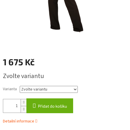
1 675 Kč
Měrná
Zvolte variantu
cena:
Varianta
Přidat do košíku
Detailní informace