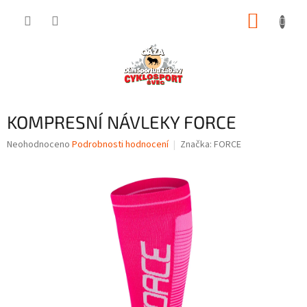
Přejít
NÁKUP
na
obsah
KOŠÍK
KOMPRESNÍ NÁVLEKY FORCE
Průměrné
Neohodnoceno
Podrobnosti hodnocení
Značka:
FORCE
hodnocení
produktu
je
0,0
z
5
hvězdiček.