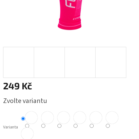
249 Kč
Měrná
Zvolte variantu
cena:
Varianta