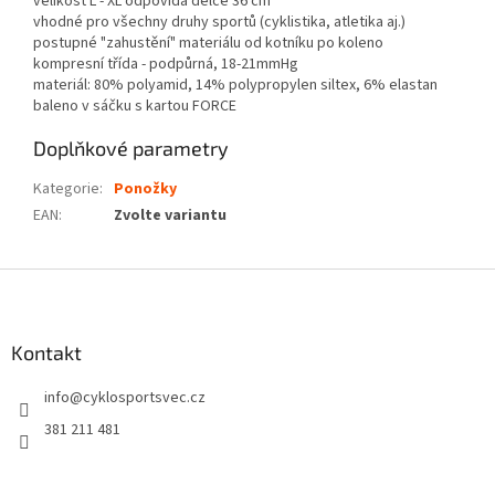
velikost L - XL odpovídá délce 36 cm
vhodné pro všechny druhy sportů (cyklistika, atletika aj.)
postupné "zahustění" materiálu od kotníku po koleno
kompresní třída - podpůrná, 18-21mmHg
materiál: 80% polyamid, 14% polypropylen siltex, 6% elastan
baleno v sáčku s kartou FORCE
Doplňkové parametry
Kategorie
:
Ponožky
EAN
:
Zvolte variantu
Z
á
p
a
Kontakt
t
info
@
cyklosportsvec.cz
í
381 211 481