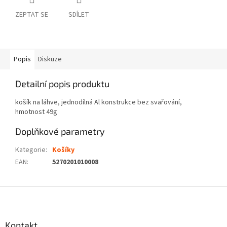
ZEPTAT SE
SDÍLET
Popis
Diskuze
Detailní popis produktu
košík na láhve, jednodílná Al konstrukce bez svařování,
hmotnost 49g
Doplňkové parametry
Kategorie
:
Košíky
EAN
:
5270201010008
Z
á
p
a
Kontakt