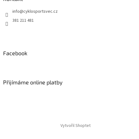
t
info
@
cyklosportsvec.cz
í
381 211 481
Facebook
Přijímáme online platby
Vytvořil Shoptet