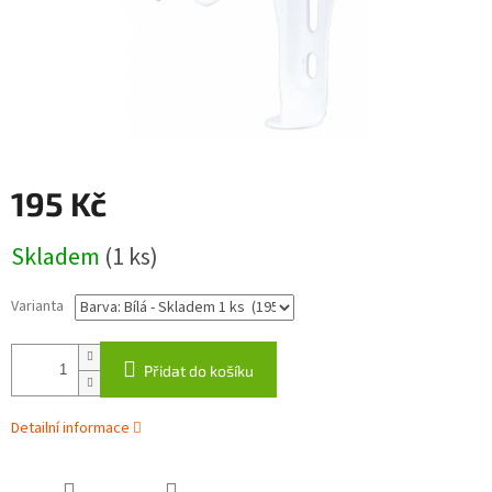
195 Kč
Měrná
Skladem
(1 ks)
cena:
Varianta
Přidat do košíku
Detailní informace