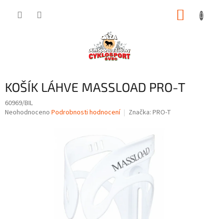
Přejít
NÁKUP
na
obsah
KOŠÍK
KOŠÍK LÁHVE MASSLOAD PRO-T
60969/BIL
Průměrné
Neohodnoceno
Podrobnosti hodnocení
Značka:
PRO-T
hodnocení
produktu
je
0,0
z
5
hvězdiček.