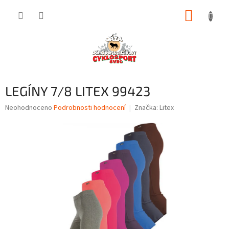
Přejít
NÁKUP
na
obsah
KOŠÍK
LEGÍNY 7/8 LITEX 99423
Průměrné
Neohodnoceno
Podrobnosti hodnocení
Značka:
Litex
hodnocení
produktu
je
0,0
z
5
hvězdiček.