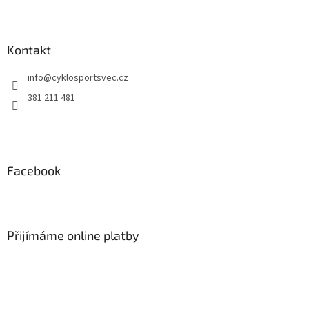
Z
á
p
a
Kontakt
t
info
@
cyklosportsvec.cz
í
381 211 481
Facebook
Přijímáme online platby