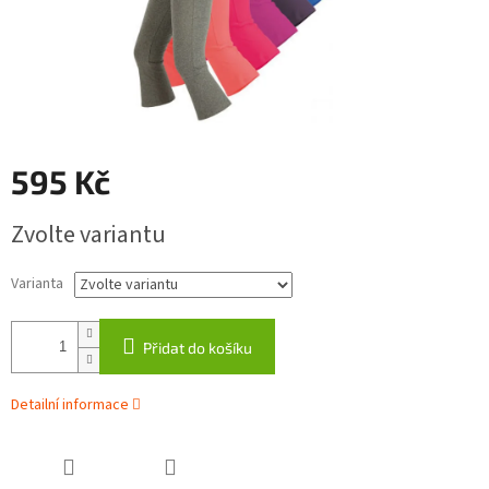
595 Kč
Měrná
Zvolte variantu
cena:
Varianta
Přidat do košíku
Detailní informace