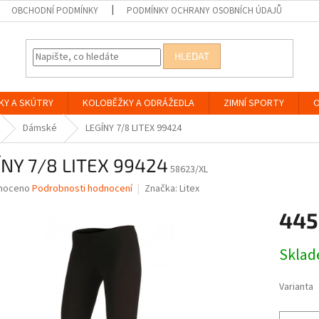
OBCHODNÍ PODMÍNKY
PODMÍNKY OCHRANY OSOBNÍCH ÚDAJŮ
HLEDAT
KY A SKÚTRY
KOLOBĚŽKY A ODRÁŽEDLA
ZIMNÍ SPORTY
O
Dámské
LEGÍNY 7/8 LITEX 99424
ÍNY 7/8 LITEX 99424
58623/XL
né
noceno
Podrobnosti hodnocení
Značka:
Litex
ní
445
u
Měrná
Skla
cena:
ek.
Varianta