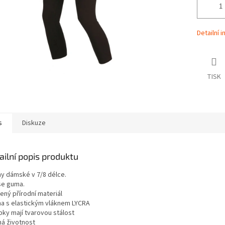
Detailní 
TISK
s
Diskuze
ailní popis produktu
ny dámské v 7/8 délce.
se guma.
ený přírodní materiál
na s elastickým vláknem LYCRA
bky mají tvarovou stálost
há životnost