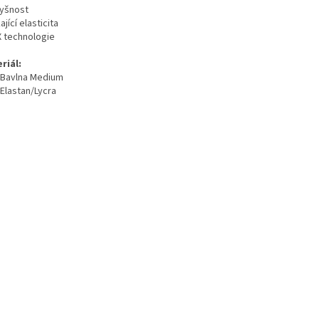
yšnost
ající elasticita
X technologie
riál:
Bavlna Medium
Elastan/Lycra