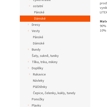
Cyklo krátké
prod
ostatní
vynik
LITE
Pánské
Dámské
Mate
Dresy
90% 
10% 
Vesty
Pánské
Dámské
Bundy
Šaty, sukně, tuniky
Tílka, trika, mikiny
Doplňky
Rukavice
Návleky
Pláštěnky
Čepice, čelenky, kukly, tunely
Ponožky
Plavky