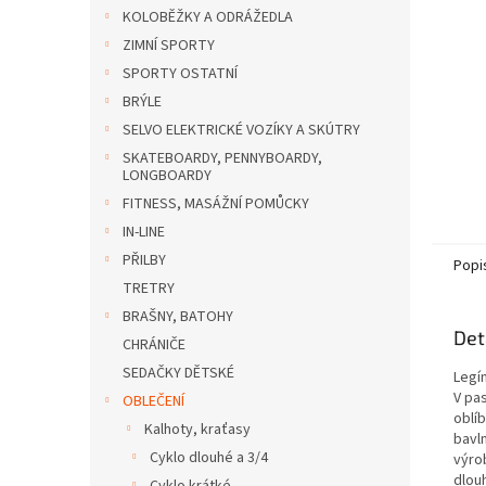
n
KOLOBĚŽKY A ODRÁŽEDLA
e
ZIMNÍ SPORTY
l
SPORTY OSTATNÍ
BRÝLE
SELVO ELEKTRICKÉ VOZÍKY A SKÚTRY
SKATEBOARDY, PENNYBOARDY,
LONGBOARDY
FITNESS, MASÁŽNÍ POMŮCKY
IN-LINE
PŘILBY
Popi
TRETRY
BRAŠNY, BATOHY
Det
CHRÁNIČE
SEDAČKY DĚTSKÉ
Legí
V pa
OBLEČENÍ
oblíb
Kalhoty, kraťasy
bavl
Cyklo dlouhé a 3/4
výro
dlou