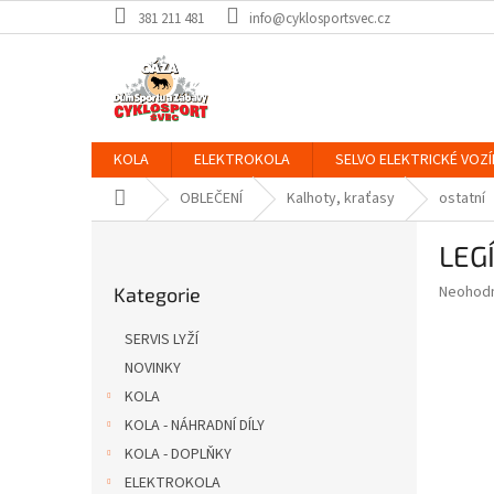
Přejít
381 211 481
info@cyklosportsvec.cz
na
obsah
KOLA
ELEKTROKOLA
SELVO ELEKTRICKÉ VOZÍ
Domů
OBLEČENÍ
Kalhoty, kraťasy
ostatní
P
LEG
o
Přeskočit
s
Průměr
Neohod
Kategorie
kategorie
t
hodnoce
r
produkt
SERVIS LYŽÍ
a
je
NOVINKY
0,0
n
z
KOLA
n
5
í
KOLA - NÁHRADNÍ DÍLY
hvězdič
p
KOLA - DOPLŇKY
a
ELEKTROKOLA