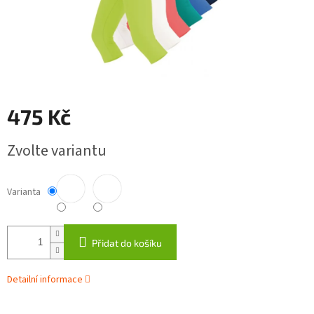
475 Kč
Měrná
Zvolte variantu
cena:
Varianta
Přidat do košíku
Detailní informace