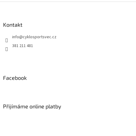
Z
á
p
a
Kontakt
t
info
@
cyklosportsvec.cz
í
381 211 481
Facebook
Přijímáme online platby