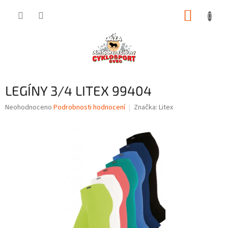
Přejít
NÁKUP
na
obsah
KOŠÍK
LEGÍNY 3/4 LITEX 99404
Průměrné
Neohodnoceno
Podrobnosti hodnocení
Značka:
Litex
hodnocení
produktu
je
0,0
z
5
hvězdiček.