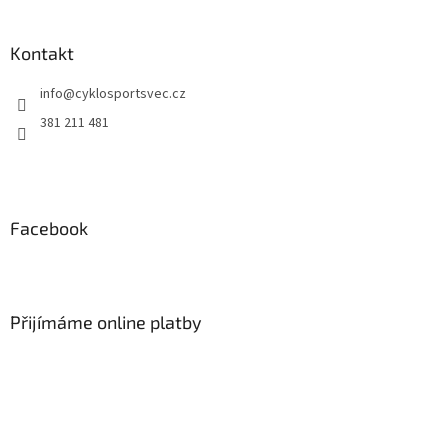
á
p
a
Kontakt
t
info
@
cyklosportsvec.cz
í
381 211 481
Facebook
Přijímáme online platby