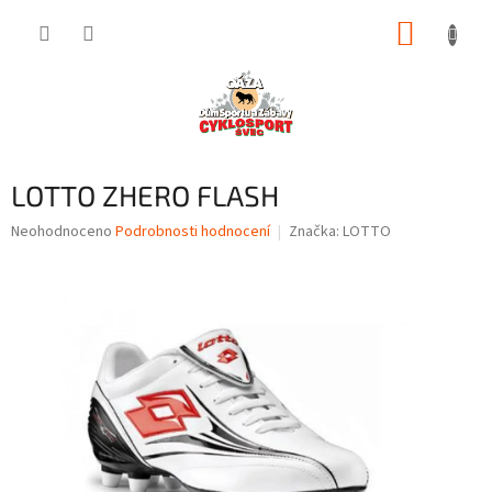
Přejít
NÁKUP
na
obsah
KOŠÍK
LOTTO ZHERO FLASH
Průměrné
Neohodnoceno
Podrobnosti hodnocení
Značka:
LOTTO
hodnocení
produktu
je
0,0
z
5
hvězdiček.