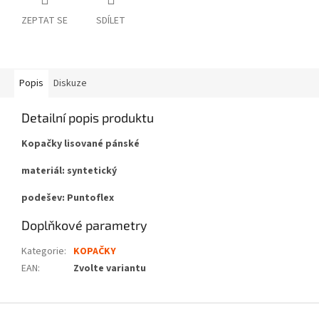
ZEPTAT SE
SDÍLET
Popis
Diskuze
Detailní popis produktu
Kopačky lisované pánské
materiál: syntetický
podešev: Puntoflex
Doplňkové parametry
Kategorie
:
KOPAČKY
EAN
:
Zvolte variantu
Z