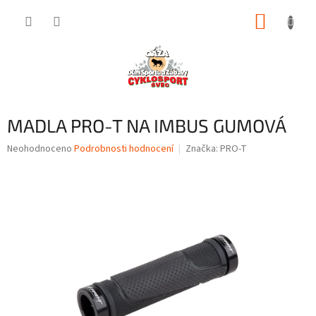
Přejít
NÁKUP
na
obsah
KOŠÍK
MADLA PRO-T NA IMBUS GUMOVÁ
Průměrné
Neohodnoceno
Podrobnosti hodnocení
Značka:
PRO-T
hodnocení
produktu
je
0,0
z
5
hvězdiček.