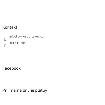
Z
á
p
a
Kontakt
t
info
@
cyklosportsvec.cz
í
381 211 481
Facebook
Přijímáme online platby