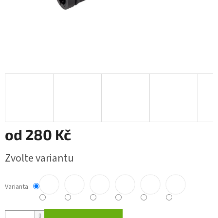
od
280 Kč
Měrná
Zvolte variantu
cena:
Varianta