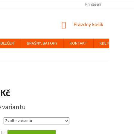
Přihlášení
NÁKUPNÍ
Prázdný košík
KOŠÍK
BLEČENÍ
BRAŠNY, BATOHY
KONTAKT
KDE NÁS NAJDETE
 Kč
e variantu