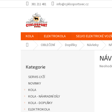
Přejít
381 211 481
info@cyklosportsvec.cz
na
obsah
KOLA
ELEKTROKOLA
SELVO ELEKTRICKÉ VOZÍ
Domů
OBLEČENÍ
Doplňky
Návleky
N
P
NÁV
o
Přeskočit
s
Průměr
Neohod
Kategorie
kategorie
t
hodnoce
r
produkt
SERVIS LYŽÍ
a
je
NOVINKY
0,0
n
z
KOLA
n
5
í
KOLA - NÁHRADNÍ DÍLY
hvězdič
p
KOLA - DOPLŇKY
a
ELEKTROKOLA