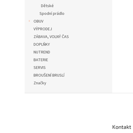
Dětské
Spodní prádlo
OBUV
VÝPRODEJ
ZÁBAVA, VOLNÝ ČAS
DOPLŇKY
NUTREND
BATERIE
SERVIS
BROUŠENÍ BRUSLÍ
Značky
Z
á
p
a
t
Kontakt
í