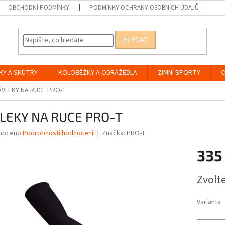
OBCHODNÍ PODMÍNKY
PODMÍNKY OCHRANY OSOBNÍCH ÚDAJŮ
HLEDAT
KY A SKÚTRY
KOLOBĚŽKY A ODRÁŽEDLA
ZIMNÍ SPORTY
O
ÁVLEKY NA RUCE PRO-T
LEKY NA RUCE PRO-T
né
noceno
Podrobnosti hodnocení
Značka:
PRO-T
ní
335
u
Měrná
Zvolt
cena:
ek.
Varianta