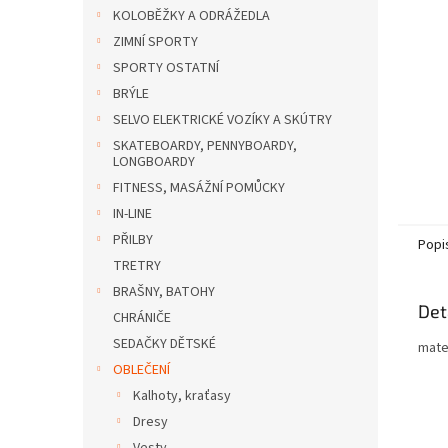
n
KOLOBĚŽKY A ODRÁŽEDLA
e
ZIMNÍ SPORTY
l
SPORTY OSTATNÍ
BRÝLE
SELVO ELEKTRICKÉ VOZÍKY A SKÚTRY
SKATEBOARDY, PENNYBOARDY,
LONGBOARDY
FITNESS, MASÁŽNÍ POMŮCKY
IN-LINE
PŘILBY
Popi
TRETRY
BRAŠNY, BATOHY
Det
CHRÁNIČE
SEDAČKY DĚTSKÉ
mate
OBLEČENÍ
Kalhoty, kraťasy
Dresy