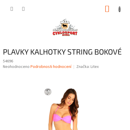
Přejít
NÁKUP
na
obsah
KOŠÍK
PLAVKY KALHOTKY STRING BOKOVÉ
54696
Průměrné
Neohodnoceno
Podrobnosti hodnocení
Značka:
Litex
hodnocení
produktu
je
0,0
z
5
hvězdiček.