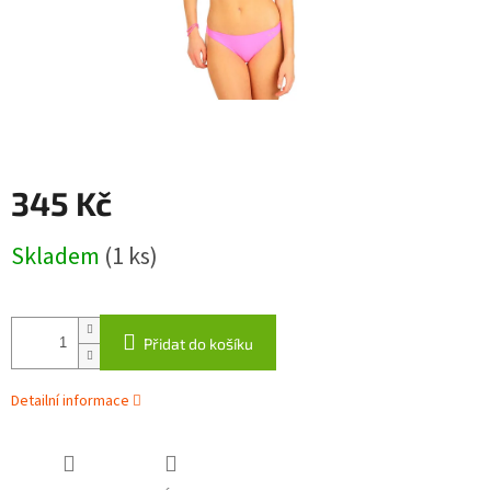
345 Kč
Měrná
Skladem
(1 ks)
cena:
Přidat do košíku
Detailní informace