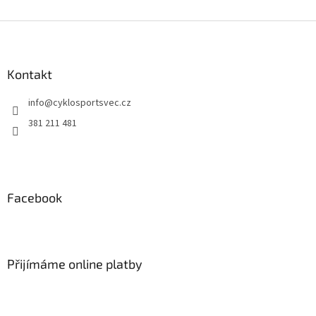
Z
á
p
a
Kontakt
t
info
@
cyklosportsvec.cz
í
381 211 481
Facebook
Přijímáme online platby