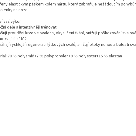
řeny elastickým páskem kolem nártu, který zabraňuje nežádoucím pohybů
olenky na noze.
ší váš výkon
žní déle a intenzivněji trénovat
pšují proudění krve ve svalech, okysličení tkání, snižují poškozování svalov
otrvající zátěži
áhají rychlejší regeneraci lýtkových svalů, snižují otoky nohou a bolesti sva
riál: 70 % polyamid+7 % polypropylen+8 % polyester+15 % elastan