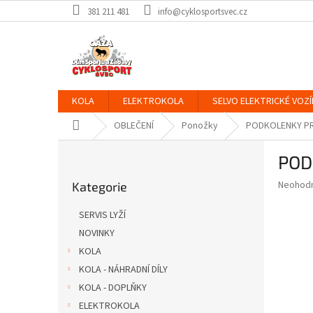
Přejít
381 211 481
info@cyklosportsvec.cz
na
obsah
KOLA
ELEKTROKOLA
SELVO ELEKTRICKÉ VOZÍ
Domů
OBLEČENÍ
Ponožky
PODKOLENKY P
P
POD
o
Přeskočit
s
Průměr
Neohod
Kategorie
kategorie
t
hodnoce
r
produkt
SERVIS LYŽÍ
a
je
NOVINKY
0,0
n
z
KOLA
n
5
í
KOLA - NÁHRADNÍ DÍLY
hvězdič
p
KOLA - DOPLŇKY
a
ELEKTROKOLA