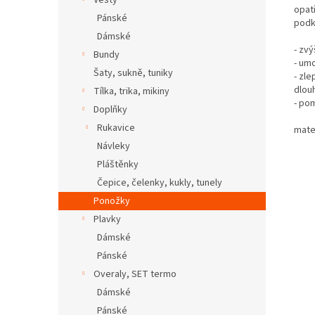
Vesty
opat
Pánské
podk
Dámské
- zvý
Bundy
- umo
Šaty, sukně, tuniky
- zle
dlouh
Tílka, trika, mikiny
- pom
Doplňky
Rukavice
mate
Návleky
Pláštěnky
Čepice, čelenky, kukly, tunely
Ponožky
Plavky
Dámské
Pánské
Overaly, SET termo
Dámské
Pánské