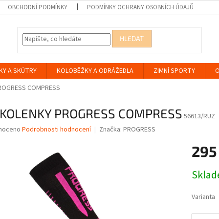
OBCHODNÍ PODMÍNKY
PODMÍNKY OCHRANY OSOBNÍCH ÚDAJŮ
HLEDAT
KY A SKÚTRY
KOLOBĚŽKY A ODRÁŽEDLA
ZIMNÍ SPORTY
O
ROGRESS COMPRESS
KOLENKY PROGRESS COMPRESS
56613/RUZ
né
noceno
Podrobnosti hodnocení
Značka:
PROGRESS
ní
295
u
Měrná
Skla
cena:
ek.
Varianta