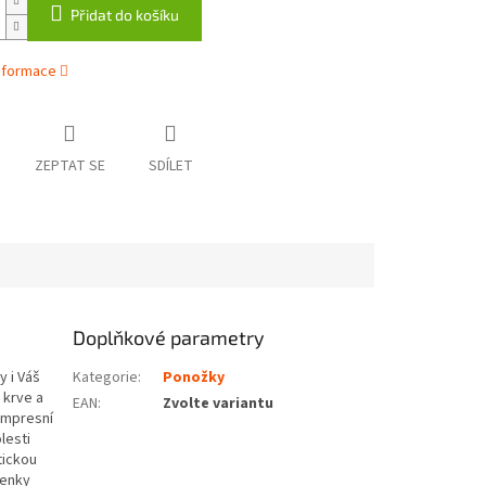
Přidat do košíku
informace
ZEPTAT SE
SDÍLET
Doplňkové parametry
y i Váš
Kategorie
:
Ponožky
 krve a
EAN
:
Zvolte variantu
Kompresní
lesti
tickou
lenky