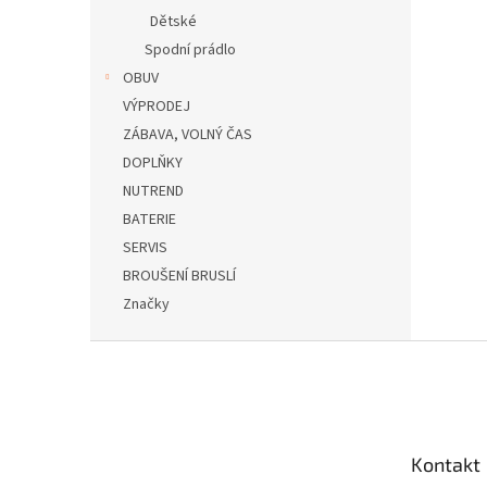
Dětské
Spodní prádlo
OBUV
VÝPRODEJ
ZÁBAVA, VOLNÝ ČAS
DOPLŇKY
NUTREND
BATERIE
SERVIS
BROUŠENÍ BRUSLÍ
Značky
Z
á
p
a
t
Kontakt
í