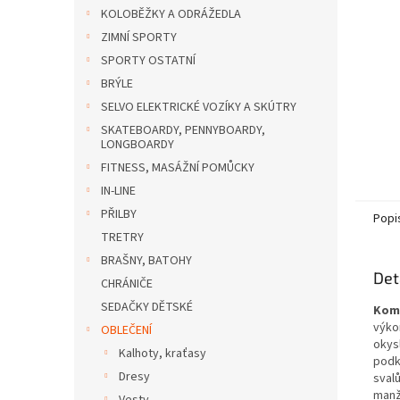
n
KOLOBĚŽKY A ODRÁŽEDLA
e
ZIMNÍ SPORTY
l
SPORTY OSTATNÍ
BRÝLE
SELVO ELEKTRICKÉ VOZÍKY A SKÚTRY
SKATEBOARDY, PENNYBOARDY,
LONGBOARDY
FITNESS, MASÁŽNÍ POMŮCKY
IN-LINE
PŘILBY
Popi
TRETRY
BRAŠNY, BATOHY
Det
CHRÁNIČE
SEDAČKY DĚTSKÉ
Kom
výko
OBLEČENÍ
okysl
Kalhoty, kraťasy
podk
Dresy
sval
manž