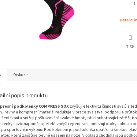
Detailní 
TISK
s
Diskuze
ailní popis produktu
presní podkolenky COMPRESS SOX
zvyšují efektivitu činnosti svalů a ted
n. Pevný a kompresní materiál redukuje vibrace svalstva, podporuje průtok
ičení tkání a snižují poškozování svalové hmoty při dlouhotrvající zátěži. 
olenky navíc napomáhají efektivnější regeneraci, omezují otoky nohou a bo
ů po sportovním výkonu. Pod kolenem je podkolenka opatřena širokou elas
etou, která zajišťuje pevné usazení na noze. V oblasti chodidla jsou podko