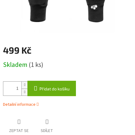
499 Kč
Měrná
Skladem
(1 ks)
cena:
Přidat do košíku
Detailní informace
ZEPTAT SE
SDÍLET