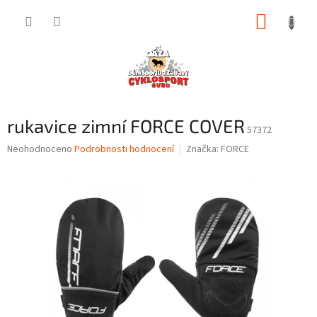
Přejít
NÁKUP
na
obsah
KOŠÍK
rukavice zimní FORCE COVER
57372
Průměrné
Neohodnoceno
Podrobnosti hodnocení
Značka:
FORCE
hodnocení
produktu
je
0,0
z
5
hvězdiček.