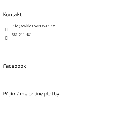
á
p
a
Kontakt
t
info
@
cyklosportsvec.cz
í
381 211 481
Facebook
Přijímáme online platby