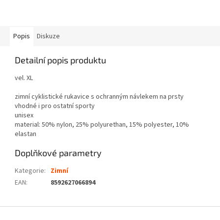
Popis
Diskuze
Detailní popis produktu
vel. XL
zimní cyklistické rukavice s ochranným návlekem na prsty
vhodné i pro ostatní sporty
unisex
material: 50% nylon, 25% polyurethan, 15% polyester, 10%
elastan
Doplňkové parametry
Kategorie
:
Zimní
EAN
:
8592627066894
Z