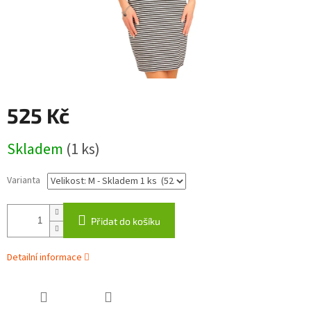
525 Kč
Měrná
Skladem
(1 ks)
cena:
Varianta
Přidat do košíku
Detailní informace