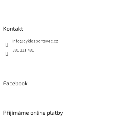
Z
á
p
a
Kontakt
t
info
@
cyklosportsvec.cz
í
381 211 481
Facebook
Přijímáme online platby