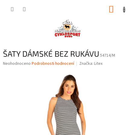
Přejít
NÁKUP
na
obsah
KOŠÍK
ŠATY DÁMSKÉ BEZ RUKÁVU
54714/M
Průměrné
Neohodnoceno
Podrobnosti hodnocení
Značka:
Litex
hodnocení
produktu
je
0,0
z
5
hvězdiček.