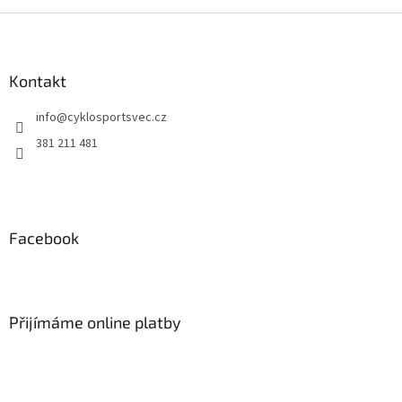
Z
á
p
a
Kontakt
t
info
@
cyklosportsvec.cz
í
381 211 481
Facebook
Přijímáme online platby