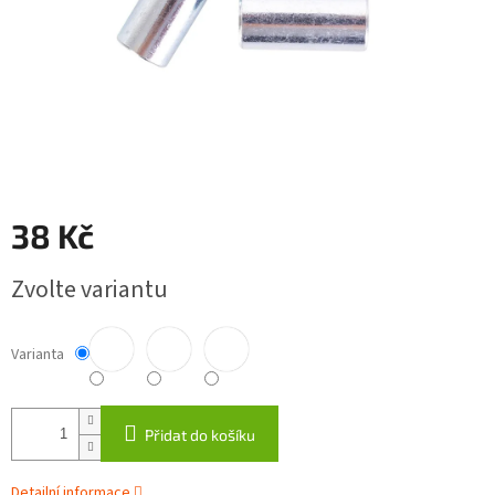
38 Kč
Měrná
Zvolte variantu
cena:
Varianta
Přidat do košíku
Detailní informace