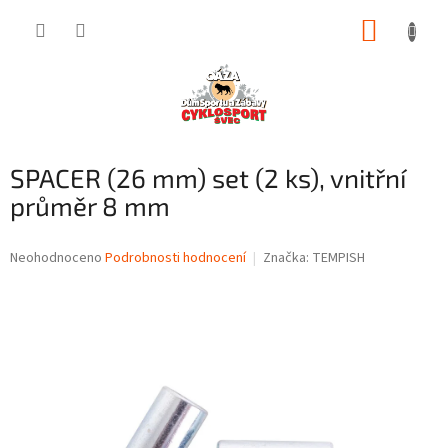
Přejít
NÁKUP
na
obsah
KOŠÍK
SPACER (26 mm) set (2 ks), vnitřní
průměr 8 mm
Průměrné
Neohodnoceno
Podrobnosti hodnocení
Značka:
TEMPISH
hodnocení
produktu
je
0,0
z
5
hvězdiček.