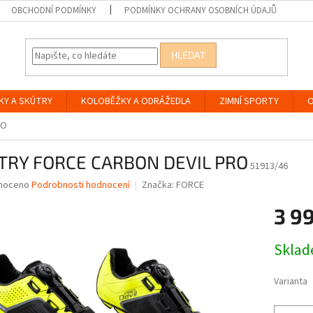
OBCHODNÍ PODMÍNKY
PODMÍNKY OCHRANY OSOBNÍCH ÚDAJŮ
HLEDAT
KY A SKÚTRY
KOLOBĚŽKY A ODRÁŽEDLA
ZIMNÍ SPORTY
O
RO
TRY FORCE CARBON DEVIL PRO
51913/46
né
noceno
Podrobnosti hodnocení
Značka:
FORCE
ní
3 9
u
Měrná
Skla
cena:
ek.
Varianta