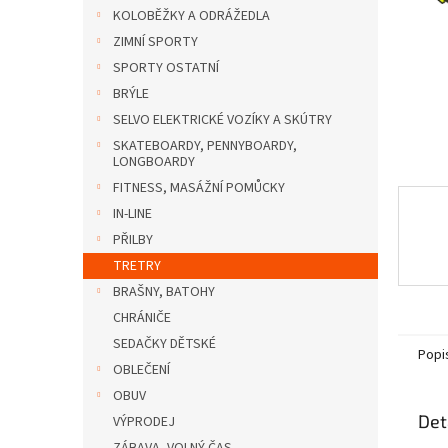
n
KOLOBĚŽKY A ODRÁŽEDLA
e
ZIMNÍ SPORTY
l
SPORTY OSTATNÍ
BRÝLE
SELVO ELEKTRICKÉ VOZÍKY A SKÚTRY
SKATEBOARDY, PENNYBOARDY,
LONGBOARDY
FITNESS, MASÁŽNÍ POMŮCKY
IN-LINE
PŘILBY
TRETRY
BRAŠNY, BATOHY
CHRÁNIČE
SEDAČKY DĚTSKÉ
Popi
OBLEČENÍ
OBUV
Det
VÝPRODEJ