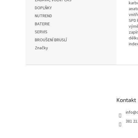
ZÁBAVA, VOLNÝ ČAS
karb
DOPLŇKY
anat
vnitř
NUTREND
SPD 
BATERIE
výmě
SERVIS
zapí
délka
BROUŠENÍ BRUSLÍ
index
Značky
Z
á
p
a
t
Kontakt
í
info
@
381 21