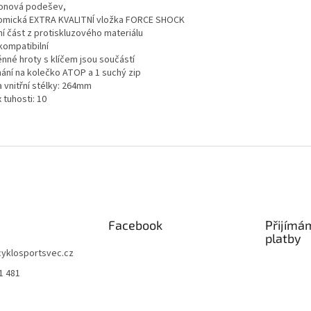
onová podešev,
omická EXTRA KVALITNÍ vložka FORCE SHOCK
ní část z protiskluzového materiálu
kompatibilní
nné hroty s klíčem jsou součástí
nání na kolečko ATOP a 1 suchý zip
 vnitřní stélky: 264mm
 tuhosti: 10
Facebook
Přijímá
platby
cyklosportsvec.cz
1 481