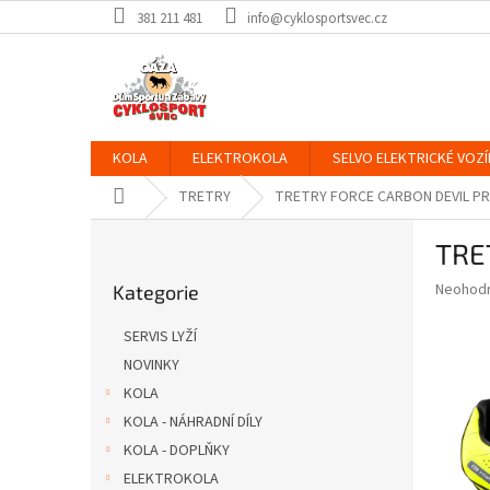
Přejít
381 211 481
info@cyklosportsvec.cz
na
obsah
KOLA
ELEKTROKOLA
SELVO ELEKTRICKÉ VOZÍ
Domů
TRETRY
TRETRY FORCE CARBON DEVIL P
P
TRE
o
Přeskočit
s
Průměr
Neohod
Kategorie
kategorie
t
hodnoce
r
produkt
SERVIS LYŽÍ
a
je
NOVINKY
0,0
n
z
KOLA
n
5
í
KOLA - NÁHRADNÍ DÍLY
hvězdič
p
KOLA - DOPLŇKY
a
ELEKTROKOLA