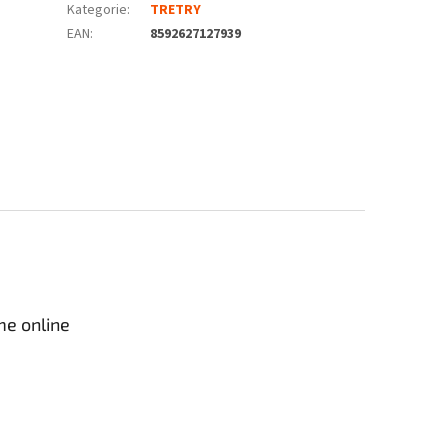
Kategorie
:
TRETRY
EAN
:
8592627127939
me online