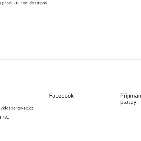
s produktu není dostupný
Facebook
Přijímá
platby
cyklosportsvec.cz
1 481