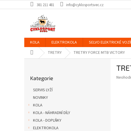
Přejít
381 211 481
info@cyklosportsvec.cz
na
obsah
KOLA
ELEKTROKOLA
SELVO ELEKTRICKÉ VOZÍ
Domů
TRETRY
TRETRY FORCE MTB VICTORY
P
TRE
o
Přeskočit
s
Průměr
Neohod
Kategorie
kategorie
t
hodnoce
r
produkt
SERVIS LYŽÍ
a
je
NOVINKY
0,0
n
z
KOLA
n
5
í
KOLA - NÁHRADNÍ DÍLY
hvězdič
p
KOLA - DOPLŇKY
a
ELEKTROKOLA