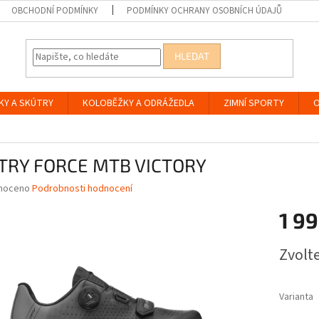
OBCHODNÍ PODMÍNKY
PODMÍNKY OCHRANY OSOBNÍCH ÚDAJŮ
HLEDAT
KY A SKÚTRY
KOLOBĚŽKY A ODRÁŽEDLA
ZIMNÍ SPORTY
O
TRY FORCE MTB VICTORY
né
noceno
Podrobnosti hodnocení
ní
1 99
u
Měrná
Zvolt
cena:
ek.
Varianta