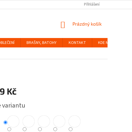
Přihlášení
NÁKUPNÍ
Prázdný košík
KOŠÍK
BLEČENÍ
BRAŠNY, BATOHY
KONTAKT
KDE NÁS NAJDETE
9 Kč
e variantu