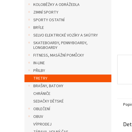
n
KOLOBĚŽKY A ODRÁŽEDLA
e
ZIMNÍ SPORTY
l
SPORTY OSTATNÍ
BRÝLE
SELVO ELEKTRICKÉ VOZÍKY A SKÚTRY
SKATEBOARDY, PENNYBOARDY,
LONGBOARDY
FITNESS, MASÁŽNÍ POMŮCKY
IN-LINE
PŘILBY
TRETRY
BRAŠNY, BATOHY
CHRÁNIČE
SEDAČKY DĚTSKÉ
Popi
OBLEČENÍ
OBUV
Det
VÝPRODEJ