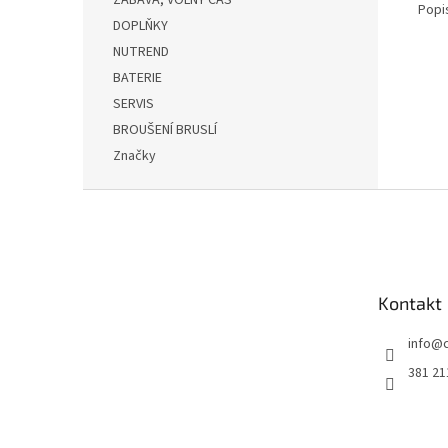
ZÁBAVA, VOLNÝ ČAS
Popi
DOPLŇKY
NUTREND
BATERIE
SERVIS
BROUŠENÍ BRUSLÍ
Značky
Z
á
p
a
t
Kontakt
í
info
@
381 21