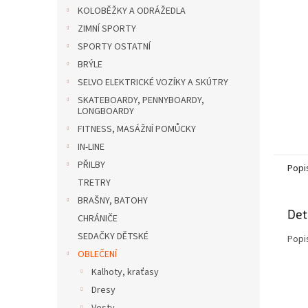
n
KOLOBĚŽKY A ODRÁŽEDLA
e
ZIMNÍ SPORTY
l
SPORTY OSTATNÍ
BRÝLE
SELVO ELEKTRICKÉ VOZÍKY A SKÚTRY
SKATEBOARDY, PENNYBOARDY,
LONGBOARDY
FITNESS, MASÁŽNÍ POMŮCKY
IN-LINE
PŘILBY
Popi
TRETRY
BRAŠNY, BATOHY
Det
CHRÁNIČE
SEDAČKY DĚTSKÉ
Popi
OBLEČENÍ
Kalhoty, kraťasy
Dresy