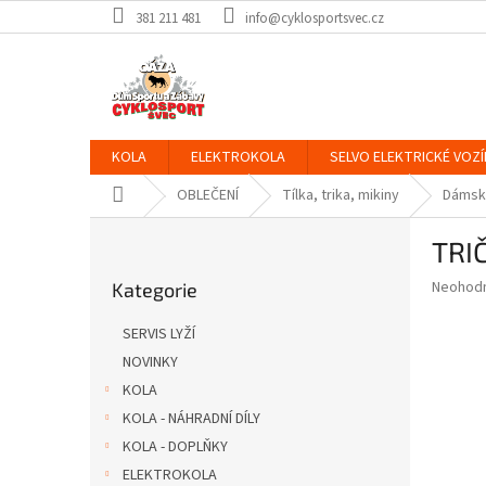
Přejít
381 211 481
info@cyklosportsvec.cz
na
obsah
KOLA
ELEKTROKOLA
SELVO ELEKTRICKÉ VOZÍ
Domů
OBLEČENÍ
Tílka, trika, mikiny
Dámsk
P
TRI
o
Přeskočit
s
Průměr
Neohod
Kategorie
kategorie
t
hodnoce
r
produkt
SERVIS LYŽÍ
a
je
NOVINKY
0,0
n
z
KOLA
n
5
í
KOLA - NÁHRADNÍ DÍLY
hvězdič
p
KOLA - DOPLŇKY
a
ELEKTROKOLA