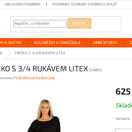
OBCHODNÍ PODMÍNKY
PODMÍNKY OCHRANY OSOBNÍCH ÚDAJŮ
HLEDAT
KY A SKÚTRY
KOLOBĚŽKY A ODRÁŽEDLA
ZIMNÍ SPORTY
O
é
TRIČKO S 3/4 RUKÁVEM LITEX
ČKO S 3/4 RUKÁVEM LITEX
52488/L
né
noceno
Podrobnosti hodnocení
ní
625
u
Měrná
Skla
cena:
ek.
Varianta