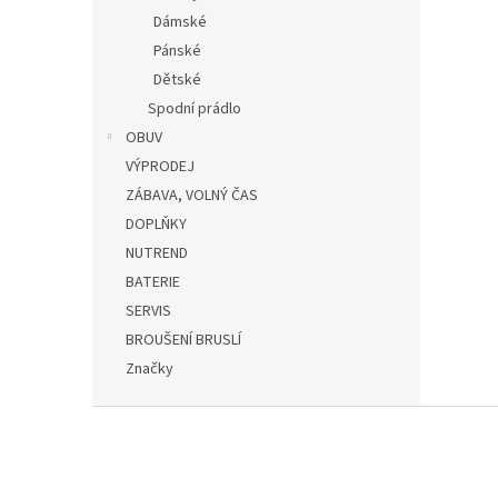
Dámské
Pánské
Dětské
Spodní prádlo
OBUV
VÝPRODEJ
ZÁBAVA, VOLNÝ ČAS
DOPLŇKY
NUTREND
BATERIE
SERVIS
BROUŠENÍ BRUSLÍ
Značky
Z
á
p
a