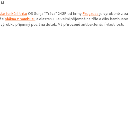
, M
ké funkční triko
OS Sonja "Tráva" 24GP od firmy
Progress
je vyrobené z ba
ěsí
vlákna z bambusu
a elastanu. Je velmi příjemné na těle a díky bambuso
výrobku příjemný pocit na dotek. Má přirozeně antibakteriální vlastnosti.