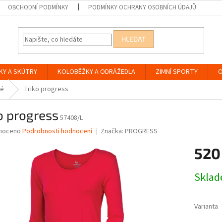
OBCHODNÍ PODMÍNKY
PODMÍNKY OCHRANY OSOBNÍCH ÚDAJŮ
HLEDAT
KY A SKÚTRY
KOLOBĚŽKY A ODRÁŽEDLA
ZIMNÍ SPORTY
O
é
Triko progress
o progress
57408/L
né
noceno
Podrobnosti hodnocení
Značka:
PROGRESS
ní
520
u
Měrná
Skla
cena:
ek.
Varianta