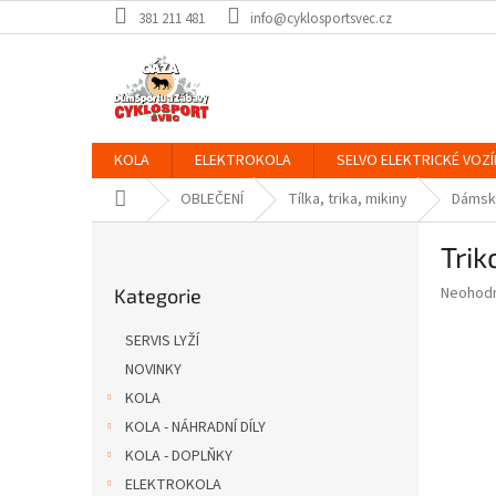
Přejít
381 211 481
info@cyklosportsvec.cz
na
obsah
KOLA
ELEKTROKOLA
SELVO ELEKTRICKÉ VOZÍ
Domů
OBLEČENÍ
Tílka, trika, mikiny
Dámsk
P
Trik
o
Přeskočit
s
Průměr
Neohod
Kategorie
kategorie
t
hodnoce
r
produkt
SERVIS LYŽÍ
a
je
NOVINKY
0,0
n
z
KOLA
n
5
í
KOLA - NÁHRADNÍ DÍLY
hvězdič
p
KOLA - DOPLŇKY
a
ELEKTROKOLA