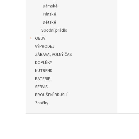
Dámské
Pánské
Dětské
Spodní prádlo
OBUV
VÝPRODEJ
ZÁBAVA, VOLNÝ ČAS
DOPLŇKY
NUTREND
BATERIE
SERVIS
BROUŠENÍ BRUSLÍ
Značky
Z
á
p
a