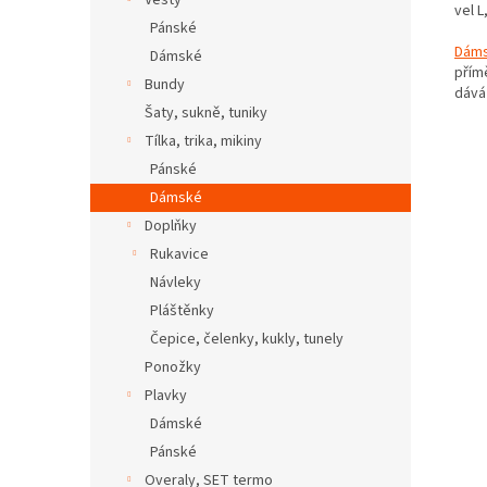
Vesty
vel L
Pánské
Dáms
Dámské
přím
Bundy
dává 
Šaty, sukně, tuniky
Tílka, trika, mikiny
Pánské
Dámské
Doplňky
Rukavice
Návleky
Pláštěnky
Čepice, čelenky, kukly, tunely
Ponožky
Plavky
Dámské
Pánské
Overaly, SET termo