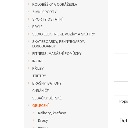
n
KOLOBĚŽKY A ODRÁŽEDLA
e
ZIMNÍ SPORTY
l
SPORTY OSTATNÍ
BRÝLE
SELVO ELEKTRICKÉ VOZÍKY A SKÚTRY
SKATEBOARDY, PENNYBOARDY,
LONGBOARDY
FITNESS, MASÁŽNÍ POMŮCKY
IN-LINE
PŘILBY
TRETRY
BRAŠNY, BATOHY
CHRÁNIČE
SEDAČKY DĚTSKÉ
Popi
OBLEČENÍ
Kalhoty, kraťasy
Det
Dresy