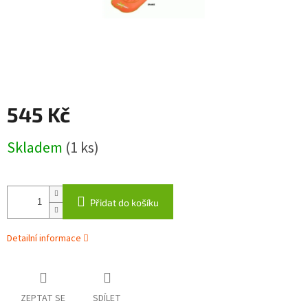
545 Kč
Měrná
Skladem
(1 ks)
cena:
Přidat do košíku
Detailní informace
ZEPTAT SE
SDÍLET