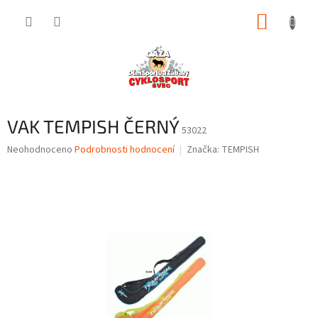
Přejít
NÁKUP
na
obsah
KOŠÍK
VAK TEMPISH ČERNÝ
53022
Průměrné
Neohodnoceno
Podrobnosti hodnocení
Značka:
TEMPISH
hodnocení
produktu
je
0,0
z
5
hvězdiček.