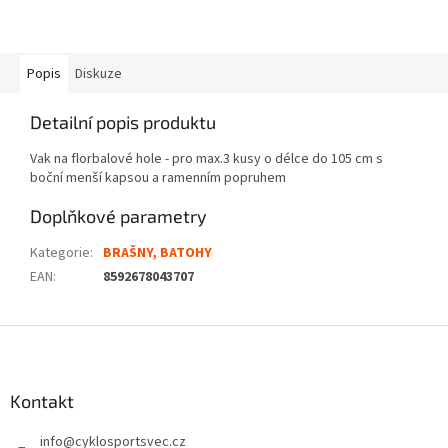
Popis
Diskuze
Detailní popis produktu
Vak na florbalové hole - pro max.3 kusy o délce do 105 cm s
boční menší kapsou a ramenním popruhem
Doplňkové parametry
Kategorie
:
BRAŠNY, BATOHY
EAN
:
8592678043707
Z
á
p
a
Kontakt
t
info
@
cyklosportsvec.cz
í